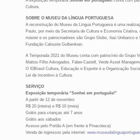
A exposição temporária
Sonhei em português!
conta com patr
Cultura.
SOBRE O MUSEU DA LÍNGUA PORTUGUESA
A reconstrução do Museu da Língua Portuguesa é uma realizaç
Paulo, por meio da Secretaria de Cultura e Economia Criativa
máster e os patrocinadores são Grupo Globo, Itaú Unibanco e S
Fundação Calouste Gulbenkian.
A Temporada 2021 do Museu conta com patrocínio do Grupo Vol
Mattos Filho Advogados, Faber-Castell, Verde Asset Managem
O IDBrasil Cultura, Educação e Esporte é a Organização Social
Lei de Incentivo à Cultura.
SERVIÇO
Exposição temporária “Sonhei em português!”
A partir de 12 de novembro
R$ 20 (inteira) e R$ 10 (meia)
Grátis para crianças até 7 anos
Grátis aos sábados
Acesso pelo Portão A (em frente à Pinacoteca)
Venda de ingressos pela internet:
www.museudalinguaportugues