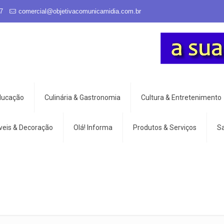
7
comercial@objetivacomunicamidia.com.br
Educação
Culinária & Gastronomia
Cultura & Entretenimento
veis & Decoração
Olá! Informa
Produtos & Serviços
S