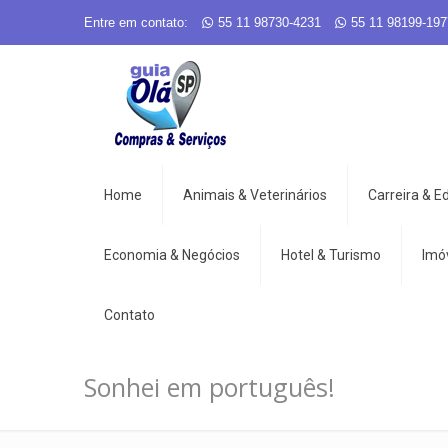
Entre em contato:
55 11 98730-4231
55 11 98199-197
Home
Animais & Veterinários
Carreira & 
Economia & Negócios
Hotel & Turismo
Imó
Contato
Sonhei em português!