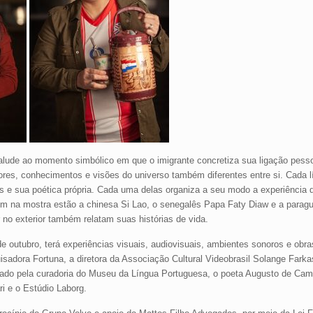
lude ao momento simbólico em que o imigrante concretiza sua ligação pesso
alores, conhecimentos e visões do universo também diferentes entre si. Cada 
 e sua poética própria. Cada uma delas organiza a seu modo a experiência 
em na mostra estão a chinesa Si Lao, o senegalês Papa Faty Diaw e a paragu
 no exterior também relatam suas histórias de vida.
outubro, terá experiências visuais, audiovisuais, ambientes sonoros e obra
adora Fortuna, a diretora da Associação Cultural Videobrasil Solange Farka
ado pela curadoria do Museu da Língua Portuguesa, o poeta Augusto de Camp
ri e o Estúdio Laborg.