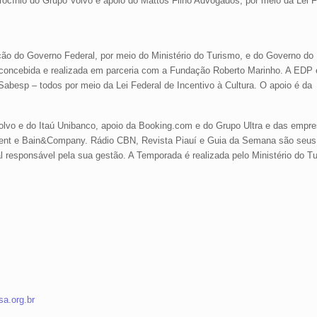
ocínio do Grupo Volvo e apoio do Mattos Filho Advogados, por meio da Lei Fe
ão do Governo Federal, por meio do Ministério do Turismo, e do Governo do
, concebida e realizada em parceria com a Fundação Roberto Marinho. A EDP 
abesp – todos por meio da Lei Federal de Incentivo à Cultura. O apoio é da
vo e do Itaú Unibanco, apoio da Booking.com e do Grupo Ultra e das empre
ent e Bain&Company. Rádio CBN, Revista Piauí e Guia da Semana são seus 
 responsável pela sua gestão. A Temporada é realizada pelo Ministério do T
a.org.br