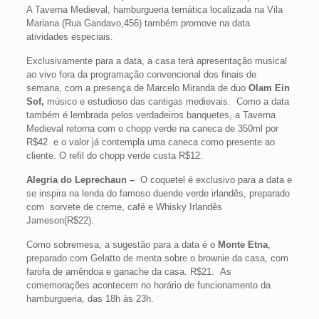
A Taverna Medieval, hamburgueria temática localizada na Vila
Mariana (Rua Gandavo,456) também promove na data
atividades especiais.
Exclusivamente para a data, a casa terá apresentação musical
ao vivo fora da programação convencional dos finais de
semana, com a presença de Marcelo Miranda de duo
Olam Ein
Sof,
músico e estudioso das cantigas medievais. Como a data
também é lembrada pelos verdadeiros banquetes, a Taverna
Medieval retorna com o chopp verde na caneca de 350ml por
R$42 e o valor já contempla uma caneca como presente ao
cliente. O refil do chopp verde custa R$12.
Alegria do Leprechaun –
O coquetel é exclusivo para a data e
se inspira na lenda do famoso duende verde irlandês, preparado
com sorvete de creme, café e Whisky Irlandês
Jameson(R$22).
Como sobremesa, a sugestão para a data é o
Monte Etna
,
preparado com Gelatto de menta sobre o brownie da casa, com
farofa de amêndoa e ganache da casa. R$21. As
comemorações acontecem no horário de funcionamento da
hamburgueria, das 18h às 23h.