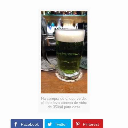
Na compra do chopp verde,
cliente leva caneca de vidro
de 350ml para casa
Facebook
Twitter
Pinterest