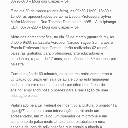
08795-070 – Mogi das Cruzes – SP
E no dia 30 de março (quarta-feira), às 09h30,11h00, 13h30 e
15h00, as apresentações serão na Escola Professora Sylvia
Mafra Machado – Rua Thomas Dominguez, n°65 – Alto Ipiranga
CEP: 08737-220 – Mogi das Cruzes – SP
Além das apresentações, no dia 23 de março (quarta-feira), às
8h00 e 9h00, na Escola Vereador Narciso Yague Guimaraes e
Escola Professor Ilson Gomes, serão realizadas 02 (duas)
palestras gratuitas, para professores, arte educadores e
estudantes, a partir de 17 anos, com público de 50 pessoas por
palestra.
Com duração de 60 minutos, as palestras terão como tema a
utilização do teatro em sala de aula e como esta linguagem
pode incorporar e ser incorporada por diferentes áreas de
ensino, ampliando possibilidades para a realização de uma
educação plena.
Viabilizado pela Lei Federal de Incentivo à Cultura, o projeto “Tá
ligad@?” apresenta uma intervenção teatral onde um
apresentador, um músico, um operador de microfone e um
assistente de palco muito atrapalhado, estabelecem uma
espécie de jogo de adivinhações que engaja a plateia a