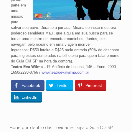
parte em
uma
missão
para
salvar seu povo. Durante a jornada, Moana conhece o outrora
poderoso semideus Maui, que a guia em sua busca para se
tornar uma mestre em encontrar caminhos. Juntos, eles
navegam pelo oceano em uma viagem incrível.
Ingressos: R$50 inteira e R$25 meia entrada (50% de desconto
para ingressos comprados na bilheteria para quem falar o nome
do Guia Olá SP na hora da compra).
Teatro Eva Wilma –
R. Antônio de Lucena, 146
–
Fone- 2090-
1650/2293-8766 /
www.teatroevawilma.com.br
Facebook
Twitter
Pinterest
LinkedIn
Fique por dentro das novidades: siga o Guia Olá!SP