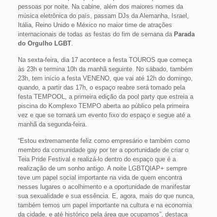
pessoas por noite. Na cabine, além dos maiores nomes da
música eletrônica do país, passam DJs da Alemanha, Israel,
Itália, Reino Unido e México no maior time de atrações
internacionais de todas as festas do fim de semana da
Parada
do Orgulho LGBT
.
Na sexta-feira, dia 17 acontece a festa TOUROS que começa
às 23h e termina 10h da manhã seguinte. No sábado, também
23h, tem início a festa VENENO, que vai até 12h do domingo,
quando, a partir das 17h, o espaço reabre será tomado pela
festa TEMPOOL, a primeira edição da pool party que estreia a
piscina do Komplexo TEMPO aberta ao público pela primeira
vez e que se tornará um evento fixo do espaço e segue até a
manhã da segunda-feira.
“Estou extremamente feliz como empresário e também como
membro da comunidade gay por ter a oportunidade de criar o
Teia Pride Festival e realizá-lo dentro do espaço que é a
realização de um sonho antigo. A noite LGBTQIAP+ sempre
teve um papel social importante na vida de quem encontra
nesses lugares o acolhimento e a oportunidade de manifestar
sua sexualidade e sua essência. E, agora, mais do que nunca,
também temos um papel importante na cultura e na economia
da cidade, e até histórico pela área que ocupamos”, destaca