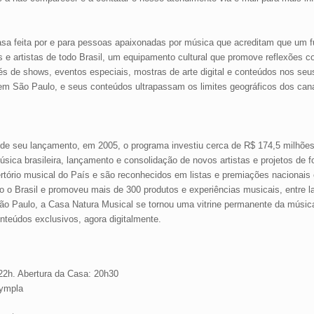
a feita por e para pessoas apaixonadas por músic
a que acreditam que um f
os e artistas de todo Brasil, um equipamento cultural que promove reflexões 
és de shows, eventos especiais, mostras de arte digital e conteúdos nos seu
em São Paulo, e seus conteúdos ultrapassam os limites geográficos dos canai
sde seu lançamento, em 2005, o programa investiu cerca de R$ 174,5 milhões
sica brasileira, lançamento e consolidação de novos artistas e projetos de 
ertório musical do País e são reconhecidos em listas e premiações nacionais 
do o Brasil e promoveu mais de 300 produtos e experiências musicais, entre 
m São Paulo, a Casa Natura Musical se tornou uma vitrine permanente da músic
nteúdos exclusivos, agora digitalmente.
 22h. Abertura da Casa: 20h30
ympla