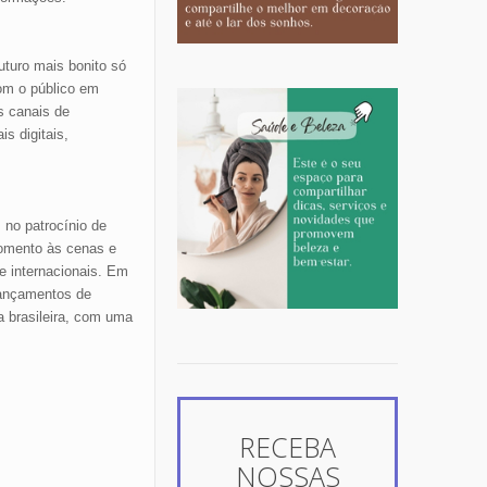
uturo mais bonito só
com o público em
s canais de
s digitais,
 no patrocínio de
fomento às cenas e
e internacionais. Em
lançamentos de
a brasileira, com uma
RECEBA
NOSSAS