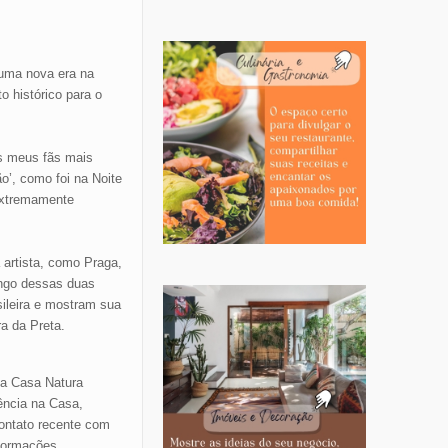
 uma nova era na
histórico para o
s meus fãs mais
ão’, como foi na
Noite
extremamente
 artista, como Praga,
ongo dessas duas
sileira e mostram sua
ra da Preta.
na Casa Natura
ência na Casa,
contato recente com
nformações.