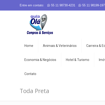
Entre em contato:
55 11 98730-4231
55 11 98199-197
Home
Animais & Veterinários
Carreira & 
Economia & Negócios
Hotel & Turismo
Imó
Contato
Toda Preta