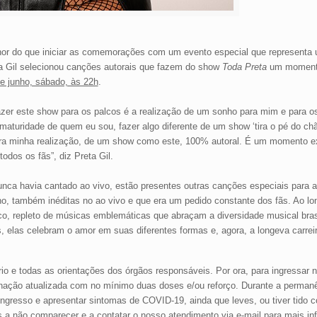
lhor do que iniciar as comemorações com um evento especial que representa
a Gil
selecionou canções autorais que fazem do show
Toda Preta
um momento 
de junho, sábado, às 22h
.
zer este show para os palcos é a realização de um sonho para mim e para o
aturidade de quem eu sou, fazer algo diferente de um show ‘tira o pé do ch
 para minha realização, de um show como este, 100% autoral. É um momento 
dos os fãs”, diz Preta Gil.
nca havia cantado ao vivo, estão presentes outras canções especiais para a
elho, também inéditas no ao vivo e que era um pedido constante dos fãs. Ao l
rico, repleto de músicas emblemáticas que abraçam a diversidade musical bra
s, elas celebram o amor em suas diferentes formas e, agora, a longeva carrei
 e todas as orientações dos órgãos responsáveis. Por ora, para ingressar 
acinação atualizada com no mínimo duas doses e/ou reforço. Durante a perman
ngresso e apresentar sintomas de COVID-19, ainda que leves, ou tiver tido 
s a não comparecer e a contatar o nosso atendimento via e-mail para mais i