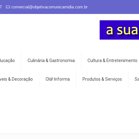
7
comercial@objetivacomunicamidia.com.br
Educação
Culinária & Gastronomia
Cultura & Entretenimento
veis & Decoração
Olá! Informa
Produtos & Serviços
S