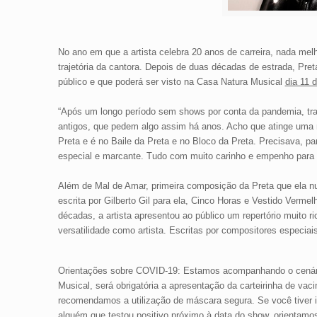
No ano em que a artista celebra 20 anos de carreira, nada me
trajetória da cantora. Depois de duas décadas de estrada,
Pret
público e que poderá ser visto na
Casa Natura Musical
dia 11 
“Após um longo período sem shows por conta da pandemia, tra
antigos, que pedem algo assim há anos. Acho que atinge uma m
Preta e é no Baile da Preta e no Bloco da Preta. Precisava,
especial e marcante. Tudo com muito carinho e empenho para to
Além de
Mal de Amar, primeira composição da Preta que ela nu
escrita por Gilberto Gil para ela, Cinco Horas e Vestido Verm
décadas, a artista apresentou ao público um repertório muito 
versatilidade como artista. Escritas por compositores especiai
Orientações sobre COVID-19
: Estamos acompanhando o cenário
Musical, será obrigatória a apresentação da carteirinha de v
recomendamos a utilização de máscara segura. Se você tiver i
alguém que testou positivo próximo à data do show, orientamo