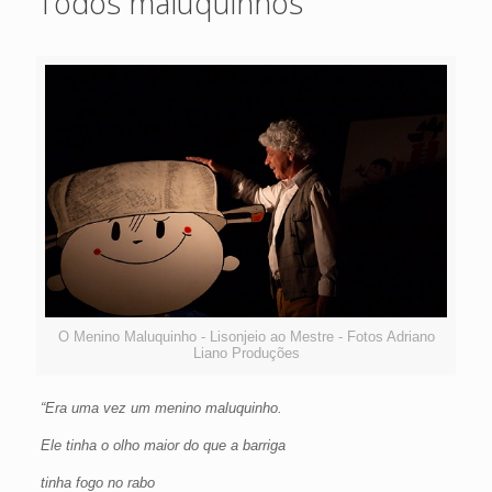
Todos maluquinhos
O Menino Maluquinho - Lisonjeio ao Mestre - Fotos Adriano
Liano Produções
“Era uma vez um menino maluquinho.
Ele tinha o olho maior do que a barriga
tinha fogo no rabo