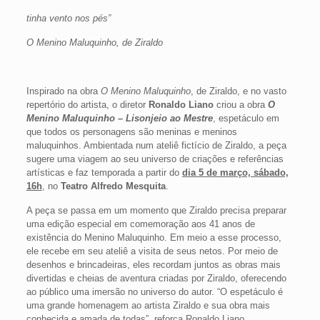
tinha vento nos pés”
O Menino Maluquinho, de Ziraldo
Inspirado na obra
O Menino Maluquinho
, de Ziraldo, e no vasto
repertório do artista, o diretor
Ronaldo Liano
criou a obra
O
Menino Maluquinho – Lisonjeio ao Mestre
, espetáculo em
que todos os personagens são meninas e meninos
maluquinhos. Ambientada num ateliê fictício de Ziraldo, a peça
sugere uma viagem ao seu universo de criações e referências
artísticas e faz temporada a partir do
dia 5 de março, sábado,
16h
, no
Teatro Alfredo Mesquita
.
A peça se passa em um momento que Ziraldo precisa preparar
uma edição especial em comemoração aos 41 anos de
existência do Menino Maluquinho. Em meio a esse processo,
ele recebe em seu ateliê a visita de seus netos. Por meio de
desenhos e brincadeiras, eles recordam juntos as obras mais
divertidas e cheias de aventura criadas por Ziraldo, oferecendo
ao público uma imersão no universo do autor. “O espetáculo é
uma grande homenagem ao artista Ziraldo e sua obra mais
conhecida e amada de todas”, reforça Ronaldo Liano.