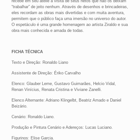
recebe em seu ateliê a visita de seus netos que não os deixam
“trabalhar” de jeito nenhum. Através de desenhos e brincadeiras,
eles recordam as obras mais divertidas e com muita aventura,
permitem que o público faça uma imersão no universo do autor.
O espetáculo é uma grande homenagem ao artista Ziraldo e sua
obra mais conhecida e amada de todas.
FICHA TÉCNICA
Texto e Direção: Ronaldo Liano
Assistente de Direção: Ériko Carvalho
Elenco: Glauber Leme, Gustavo Guimarães, Helcio Vidal,
Renan Vinícius, Renata Cristina e Viviane Zanelli.
Elenco Alternante: Adriano Klingelbt, Beatriz Amado e Daniel
Beizário.
Cenário: Ronaldo Liano.
Produção e Pintura Cenário e Adereços: Lucas Luciano.
Figurinos: Elise Garcia.