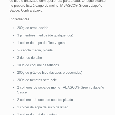
de bico e finalizado com queijo feta para a data. O toque picante
no preparo fica à cargo do molho TABASCO® Green Jalapeño
Sauce. Confira abaixo:
Ingredientes
200g de arroz cozido
3 pimentões médios (de qualquer cor)
1 colher de sopa de óleo vegetal
½ cebola média, picada
2 dentes de alho
100g de cogumelos fatiados
200g de grão de bico (lavados e escorridos)
200g de tomates sem pele
2 colheres de sopa de molho TABASCO® Green Jalapeño
Sauce
2 colheres de sopa de coentro picado
1 colher de sopa de suco de limão
1 colher de chá de cominho