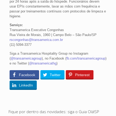
por 24 horas após a saída do hóspede. Funcionários devem
usar EPIs constantemente, lavar as mãos com frequência e
passar por treinamentos contínuos com protocolos de limpeza e
higiene.
Serviço:
Transamerica Executive Congonhas
Rua Vieira de Morais, 1960 | Campo Belo – São Paulo/SP
rscongonhas@transamerica.com.br
(11) 5094-3377
Siga a Transamerica Hospitality Group no Instagram
(
@transamericagroup
), no Facebook (
fb.com/transamericagroup
)
e no Twitter (
@transamericathg
)
Facebook
Twitter
Pinterest
LinkedIn
Fique por dentro das novidades: siga o Guia Olá!SP