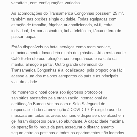
versáteis, com configurações variadas.
As acomodações do Transamerica Congonhas possuem 25 m²,
também nas opções single ou duble. Todas equipadas com
estação de trabalho, frigobar, ar-condicionado, wi-fi, cofre
individual, TV por assinatura, linha telefônica, tábua e ferro de
passar roupas.
Estão disponíveis no hotel serviços como room service,
estacionamento, lavanderia e sala de ginástica. Já o restaurante
Café Berlin oferece refeições contemporâneas para café da
manhã, almoço e jantar. Outro grande diferencial do
Transamerica Congonhas é a localização, pois proporciona fácil
acesso a um dos maiores aeroportos do país e às principais
vias da cidade.
No momento o hotel opera sob rigorosos protocolos
sanitários atestados pela organização internacional de
certificação Bureau Veritas com o Selo Safeguard de
responsabilidade na prevenção à COVID-19. É exigido uso de
máscara em todas as áreas comuns e dispensers de álcool em
gel foram dispostos para uso abundante. A capacidade máxima
de operação foi reduzida para assegurar o distanciamento
seguro entre as pessoas e todos os apartamentos são lacrados