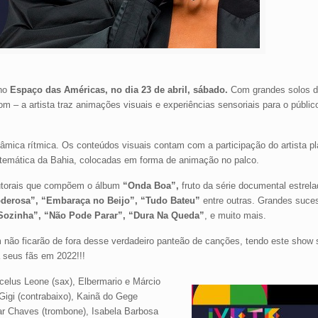
 no
Espaço das Américas, no dia 23 de abril, sábado.
Com grandes solos d
m – a artista traz animações visuais e experiências sensoriais para o públic
mica rítmica. Os conteúdos visuais contam com a participação do artista pl
a temática da Bahia, colocadas em forma de animação no palco.
 autorais que compõem o álbum
“Onda Boa”,
fruto da série documental estrela
derosa”, “Embaraça no Beijo”, “Tudo Bateu”
entre outras. Grandes suc
 Sozinha”, “Não Pode Parar”, “Dura Na Queda”
, e muito mais.
ão ficarão de fora desse verdadeiro panteão de canções, tendo este show s
 seus fãs em 2022!!!
rcelus Leone (sax), Elbermario e Márcio
 Gigi (contrabaixo), Kainã do Gege
ar Chaves (trombone), Isabela Barbosa