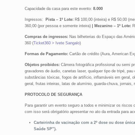
Capacidade da casa para este evento:
8.000
Ingressos:
Pista – 1º Lote:
R$ 100,00 (inteira) e R$ 50,00 (me
360,00 (por pessoa e somente inteira)
| Mezanino – 1º Lote:
R$
Compras de ingressos:
Nas bilheterias do Espaço das Améric
360 (
Ticket360 > Ivete Sangalo
)
Formas de Pagamento:
Cartão de crédito (Aura, American Ex
Objetos proibidos:
Câmera fotográfica profissional ou semi p
gravadores de áudio, canetas laser, qualquer tipo de tripé, pau 
substâncias tóxicas, fogos de artifício, inflamáveis em geral
geral, frutas inteiras, latas de alumínio, guarda-chuva, jornais
PROTOCOLO DE SEGURANÇA
Para garantir um evento seguro a todos e minimizar os riscos
com isso será obrigatório apresentar no ato da entrada para 
Carteirinha de vacinação com a 2º dose ou dose única
Saúde SP”).