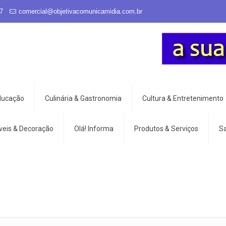
7
comercial@objetivacomunicamidia.com.br
Educação
Culinária & Gastronomia
Cultura & Entretenimento
veis & Decoração
Olá! Informa
Produtos & Serviços
S