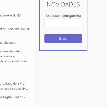
NOVIDADES
rote A e B:
R$
Seu e-mail (obrigatório)
line pelo site Ticket
mos cheques.
adoras de vídeo,
alcóolicas,
de vidro e vidros em
do Estado de SP e
 comprovante abaixo:
o Digital” ou “E-