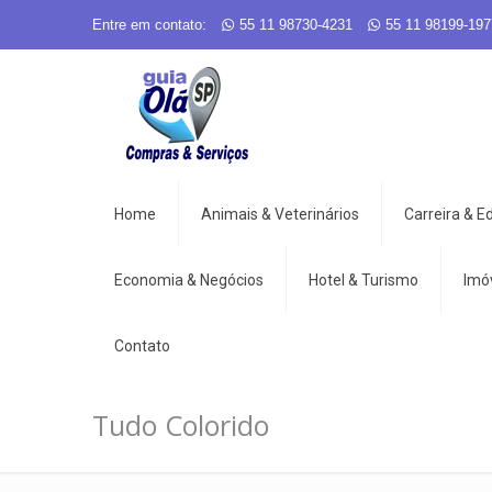
Entre em contato:
55 11 98730-4231
55 11 98199-197
Home
Animais & Veterinários
Carreira & 
Economia & Negócios
Hotel & Turismo
Imó
Contato
Tudo Colorido