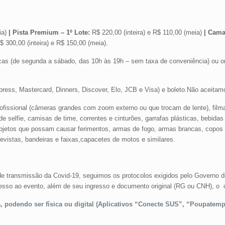
ia)
| Pista Premium – 1º Lote:
R$ 220,00 (inteira) e R$ 110,00 (meia)
| Cama
 300,00 (inteira) e R$ 150,00 (meia).
as (de segunda a sábado, das 10h às 19h – sem taxa de conveniência) ou on
press, Mastercard, Dinners, Discover, Elo, JCB e Visa) e boleto.Não aceita
rofissional (câmeras grandes com zoom externo ou que trocam de lente), film
de selfie, camisas de time, correntes e cinturões, garrafas plásticas, bebidas 
, objetos que possam causar ferimentos, armas de fogo, armas brancas, copos 
, revistas, bandeiras e faixas,capacetes de motos e similares.
 de transmissão da Covid-19, seguimos os protocolos exigidos pelo Governo 
acesso ao evento, além de seu ingresso e documento original (RG ou CNH), o
, podendo ser física ou digital (Aplicativos “Conecte SUS”, “Poupatemp