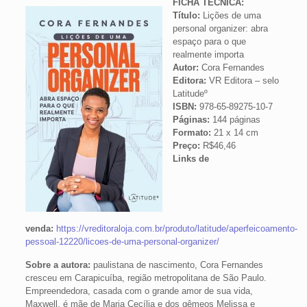
FICHA TÉCNICA:
Título:
Lições de uma
personal organizer: abra
espaço para o que
realmente importa
Autor:
Cora Fernandes
Editora:
VR Editora – selo
Latitudeº
ISBN:
978-65-89275-10-7
Páginas:
144 páginas
Formato:
21 x 14 cm
Preço:
R$46,46
Links de
venda:
https://vreditoraloja.com.br/produto/latitude/aperfeicoamento-
pessoal-12220/licoes-de-uma-personal-organizer/
Sobre a autora:
paulistana de nascimento, Cora Fernandes
cresceu em Carapicuíba, região metropolitana de São Paulo.
Empreendedora, casada com o grande amor de sua vida,
Maxwell, é mãe de Maria Cecília e dos gêmeos Melissa e