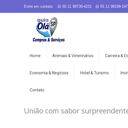
Entre em contato:
55 11 98730-4231
55 11 98199-197
Home
Animais & Veterinários
Carreira & 
Economia & Negócios
Hotel & Turismo
Imó
Contato
União com sabor surpreendent