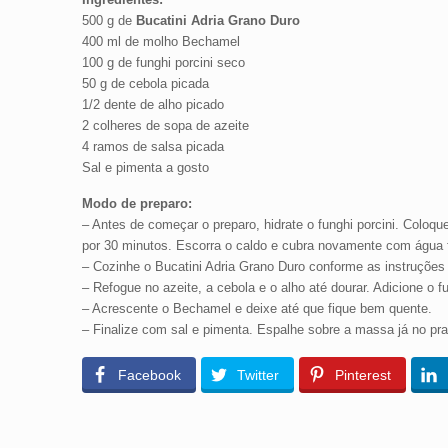
500 g de
Bucatini Adria Grano Duro
400 ml de molho Bechamel
100 g de funghi porcini seco
50 g de cebola picada
1/2 dente de alho picado
2 colheres de sopa de azeite
4 ramos de salsa picada
Sal e pimenta a gosto
Modo de preparo:
– Antes de começar o preparo, hidrate o funghi porcini. Coloq
por 30 minutos. Escorra o caldo e cubra novamente com água f
– Cozinhe o Bucatini Adria Grano Duro conforme as instruções 
– Refogue no azeite, a cebola e o alho até dourar. Adicione o f
– Acrescente o Bechamel e deixe até que fique bem quente.
– Finalize com sal e pimenta. Espalhe sobre a massa já no pra
Facebook
Twitter
Pinterest