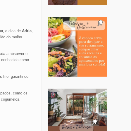
ar, a dica de
Adria
,
nião do molho
uda a absorver o
m conhecido como
 frio, garantindo
orpados, como os
s cogumelos.