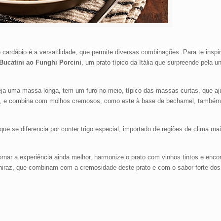
rdápio é a versatilidade, que permite diversas combinações. Para te inspir
Bucatini ao Funghi Porcini
, um prato típico da Itália que surpreende pela u
ja uma massa longa, tem um furo no meio, típico das massas curtas, que aj
ma, e combina com molhos cremosos, como este à base de bechamel, també
e se diferencia por conter trigo especial, importado de regiões de clima mais
tornar a experiência ainda melhor, harmonize o prato com vinhos tintos e enc
iraz, que combinam com a cremosidade deste prato e com o sabor forte do