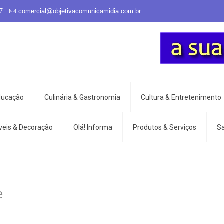
7
comercial@objetivacomunicamidia.com.br
Educação
Culinária & Gastronomia
Cultura & Entretenimento
veis & Decoração
Olá! Informa
Produtos & Serviços
S
e