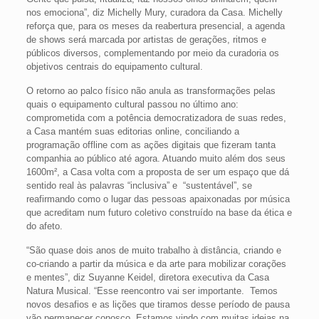
nos emociona”, diz Michelly Mury, curadora da Casa. Michelly
reforça que, para os meses da reabertura presencial, a agenda
de shows será marcada por artistas de gerações, ritmos e
públicos diversos, complementando por meio da curadoria os
objetivos centrais do equipamento cultural.
O retorno ao palco físico não anula as transformações pelas
quais o equipamento cultural passou no último ano:
comprometida com a potência democratizadora de suas redes,
a Casa mantém suas editorias online, conciliando a
programação offline com as ações digitais que fizeram tanta
companhia ao público até agora. Atuando muito além dos seus
1600m², a Casa volta com a proposta de ser um espaço que dá
sentido real às palavras “inclusiva” e “sustentável”, se
reafirmando como o lugar das pessoas apaixonadas por música
que acreditam num futuro coletivo construído na base da ética e
do afeto.
“São quase dois anos de muito trabalho à distância, criando e
co-criando a partir da música e da arte para mobilizar corações
e mentes”, diz Suyanne Keidel, diretora executiva da Casa
Natura Musical. “Esse reencontro vai ser importante. Temos
novos desafios e as lições que tiramos desse período de pausa
vão permanecer conosco. Estamos vindo com muitas ideias na