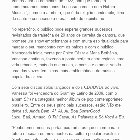
Vamos abrir os caminhos de 2022, ano que também
comemoramos cinco anos da nossa parceria com Natura
Musical”, comenta a artista, que é da religião candomblé, filha
de santo e conhecedora e praticante do espiritismo.
No repertório, o público pode esperar grandes sucessos
revisitados da trajetória de 20 anos de carreira da cantora, que
promete um show emocionante e com muita espiritualidade para
marcar o seu reencontro com os palcos e com o público.
Abençoada inicialmente por Chico César e Maria Bethânia,
Vanessa continua, fazendo a ponte perfeita entre regionalismo,
vida urbana e, mais do que nunca, a poesia e o amor, sendo
uma das vozes femininas mais emblemáticas da música
popular brasileira.
Com sete discos solos lançados e dois CDs/DVDs ao vivo,
Vanessa foi vencedora do Grammy Latino de 2009, com o
álbum
Sim
na categoria melhor álbum de pop contemporâneo
brasileiro. Entre os seus principais sucessos, estão
Não me
deixe só
,
Ainda Bem
,
Ai, Ai, Ai
,
Boa Sorte/Good
Luck
,
Baú
,
Amado
,
O Tal Casal
,
As Palavras
e
Só Você e Eu
.
“Reabriremos nossas portas para artistas que olham para o
futuro e ecoam os movimentos da cultura popular brasileira.
Gente que pulsa, ritualiza, faz nossos olhos brilharem, quem