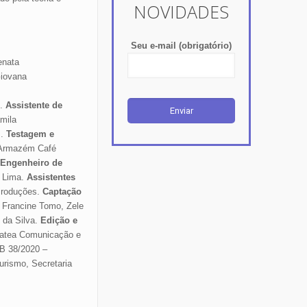
NOVIDADES
Seu e-mail (obrigatório)
enata
iovana
s.
Assistente de
mila
.
Testagem e
Armazém Café
Engenheiro de
a Lima.
Assistentes
Produções.
Captação
: Francine Tomo, Zele
 da Silva.
Edição e
latea Comunicação e
B 38/2020 –
Turismo, Secretaria