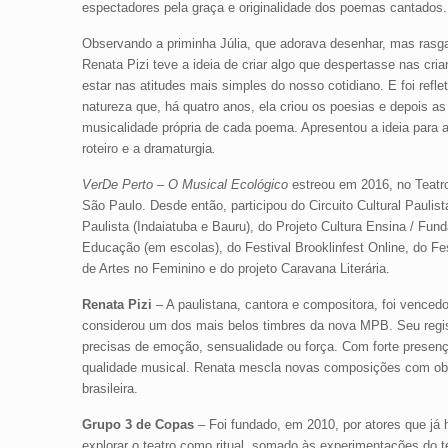
espectadores pela graça e originalidade dos poemas cantados.
Observando a priminha Júlia, que adorava desenhar, mas rasga
Renata Pizi teve a ideia de criar algo que despertasse nas cri
estar nas atitudes mais simples do nosso cotidiano. E foi refl
natureza que, há quatro anos, ela criou os poesias e depois as
musicalidade própria de cada poema. Apresentou a ideia para a
roteiro e a dramaturgia
.
VerDe Perto – O Musical Ecológico
estreou em 2016, no Teatro
São Paulo. Desde então, participou do Circuito Cultural Paulista
Paulista (Indaiatuba e Bauru), do Projeto Cultura Ensina / Fu
Educação (em escolas), do Festival Brooklinfest Online, do Fes
de Artes no Feminino e do projeto Caravana Literária.
Renata Pizi
– A paulistana, cantora e compositora, foi vence
considerou um dos mais belos timbres da nova MPB. Seu regis
precisas de emoção, sensualidade ou força. Com forte presenç
qualidade musical. Renata mescla novas composições com obra
brasileira.
Grupo 3 de Copas
– Foi fundado, em 2010, por atores que já 
explorar o teatro como ritual, somado às experimentações do te