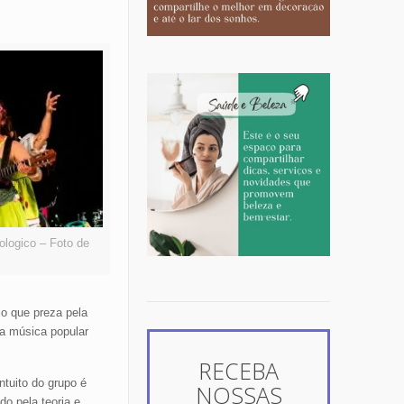
ologico – Foto de
io que preza pela
a música popular
RECEBA
tuito do grupo é
NOSSAS
do pela teoria e