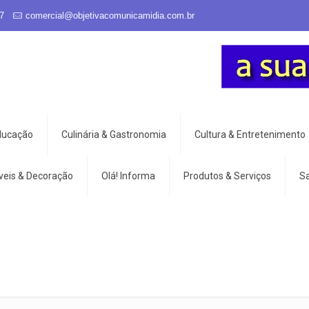
7
comercial@objetivacomunicamidia.com.br
Educação
Culinária & Gastronomia
Cultura & Entretenimento
veis & Decoração
Olá! Informa
Produtos & Serviços
S