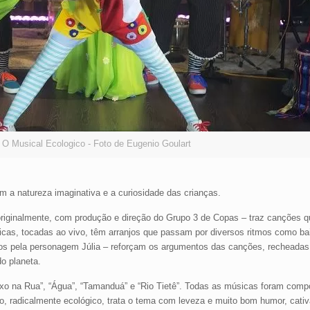
 O Musical Ecologico - Foto de Eugenio Goulart
m a natureza imaginativa e a curiosidade das crianças.
 originalmente, com produção e direção do Grupo 3 de Copas – traz canções
cas, tocadas ao vivo, têm arranjos que passam por diversos ritmos como ba
idos pela personagem Júlia – reforçam os argumentos das canções, recheadas
o planeta.
“Lixo na Rua”, “Água”, “Tamanduá” e “Rio Tietê”. Todas as músicas foram comp
, radicalmente ecológico, trata o tema com leveza e muito bom humor, cati