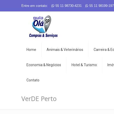
Entre em contato:
55 11 98730-4231
55 11 98199-197
Home
Animais & Veterinários
Carreira & 
Economia & Negócios
Hotel & Turismo
Imó
Contato
VerDE Perto