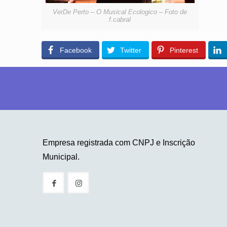
VerDe Perto – O Musical Ecologico – Foto de
f.cabral
Facebook
Twitter
Pinterest
Empresa registrada com CNPJ e Inscrição
Municipal.