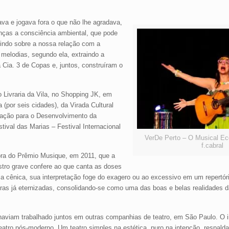
va e jogava fora o que não lhe agradava,
anças a consciência ambiental, que pode
etindo sobre a nossa relação com a
 melodias, segundo ela, extraindo a
 Cia. 3 de Copas e, juntos, construíram o
 Livraria da Vila, no Shopping JK, em
 (por seis cidades), da Virada Cultural
ndação para o Desenvolvimento da
tival das Marias – Festival Internacional
VerDe Perto – O Musical Ec
f.cabral
dora do Prêmio Musique, em 2011, que a
tro grave confere ao que canta as doses
a cênica, sua interpretação foge do exagero ou ao excessivo em um repertór
s já eternizadas, consolidando-se como uma das boas e belas realidades d
haviam trabalhado juntos em outras companhias de teatro, em São Paulo. O in
atro pós-moderno. Um teatro simples na estética, puro na intenção, respalda