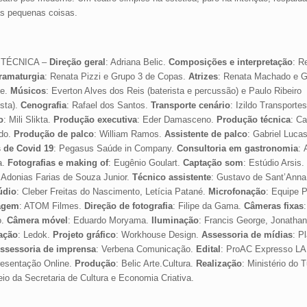
as pequenas coisas.
 TÉCNICA –
Direção geral
: Adriana Belic.
Composições e interpretação
: R
ramaturgia
: Renata Pizzi e Grupo 3 de Copas.
Atrizes
: Renata Machado e G
e.
Músicos
: Everton Alves dos Reis (baterista e percussão) e Paulo Ribeiro
ista).
Cenografia
: Rafael dos Santos.
Transporte cenário
: Izildo Transporte
o
: Mili Slikta.
Produção executiva
: Eder Damasceno.
Produção técnica
: Ca
do.
Produção de palco
: William Ramos.
Assistente de palco
: Gabriel Lucas
 de Covid 19
: Pegasus Saúde in Company.
Consultoria em gastronomia
:
a.
Fotografias e making of
: Eugênio Goulart.
Captação som
: Estúdio Arsis.
 Adonias Farias de Souza Junior.
Técnico assistente
: Gustavo de Sant’Ann
údio
: Cleber Freitas do Nascimento, Letícia Patané.
Microfonação
: Equipe 
agem
: ATOM Filmes.
Direção de fotografia
: Filipe da Gama.
Câmeras fixas
o.
Câmera móvel
: Eduardo Moryama.
Iluminação
: Francis George, Jonathan
zação
: Ledok.
Projeto gráfico
:
Workhouse Design.
Assessoria de mídias
: P
ssessoria de imprensa
: Verbena Comunicação.
Edital
:
ProAC Expresso LA
resentação Online.
Produção
: Belic Arte.Cultura.
Realização
: Ministério do 
io da Secretaria de Cultura e Economia Criativa.