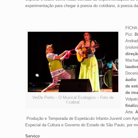
experimentação para chegar à poesia do cotidiano, à poesia d
FICHA
Pizi.
D
Andrad
(violon
direçã
Macha
laudos
Doceri
áudio
:
de est
de im
VerDe Perto – O Musical Ecologico – Foto de
Volpat
f.cabral
finali
Arte.
A
Produção e Temporada de Espetáculo Infanto-Juvenil com Ap
Especial da Cultura e Governo do Estado de São Paulo, por me
Serviço