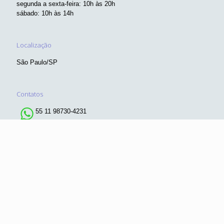
segunda a sexta-feira: 10h às 20h
sábado: 10h às 14h
Localização
São Paulo/SP
Contatos
55 11 98730-4231
55 11 98199-1977
comercial@objetivacomunicamidia.com.br
© 2019 Guia Olá!SP. Todos os direitos reservados. Desenvolvido