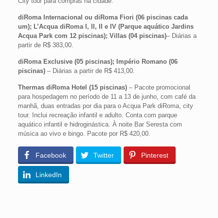
City tour para compras na cidade.
diRoma Internacional ou diRoma Fiori (06 piscinas cada
um); L’Acqua diRoma I, II, II e IV (Parque aquático Jardins
Acqua Park com 12 piscinas); Villas (04 piscinas)
– Diárias a
partir de R$ 383,00.
diRoma Exclusive (05 piscinas); Império Romano (06
piscinas)
– Diárias a partir de R$ 413,00.
Thermas diRoma Hotel (15 piscinas)
– Pacote promocional
para hospedagem no período de 11 a 13 de junho, com café da
manhã, duas entradas por dia para o Acqua Park diRoma, city
tour. Inclui recreação infantil e adulto. Conta com parque
aquático infantil e hidroginástica. À noite Bar Seresta com
música ao vivo e bingo. Pacote por R$ 420,00.
Facebook
Twitter
Pinterest
LinkedIn