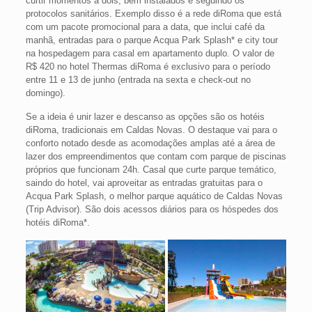
curtir momentos a dois, bem instalados e seguindo os
protocolos sanitários. Exemplo disso é a rede diRoma que está
com um pacote promocional para a data, que inclui café da
manhã, entradas para o parque Acqua Park Splash* e city tour
na hospedagem para casal em apartamento duplo. O valor de
R$ 420 no hotel Thermas diRoma é exclusivo para o período
entre 11 e 13 de junho (entrada na sexta e check-out no
domingo).
Se a ideia é unir lazer e descanso as opções são os hotéis
diRoma, tradicionais em Caldas Novas. O destaque vai para o
conforto notado desde as acomodações amplas até a área de
lazer dos empreendimentos que contam com parque de piscinas
próprios que funcionam 24h. Casal que curte parque temático,
saindo do hotel, vai aproveitar as entradas gratuitas para o
Acqua Park Splash, o melhor parque aquático de Caldas Novas
(Trip Advisor). São dois acessos diários para os hóspedes dos
hotéis diRoma*.