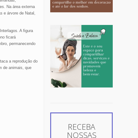
irlandas,
es. Na área externa
s e árvore de Natal,
terlagos. A figura
no ficará
embro, permanecendo
staca a reprodução do
m de animais, que
RECEBA
NOSSAS