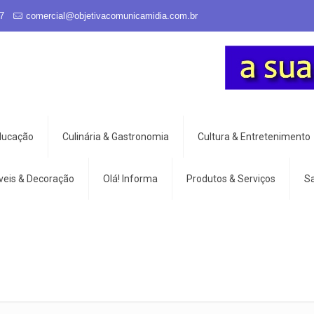
7
comercial@objetivacomunicamidia.com.br
Educação
Culinária & Gastronomia
Cultura & Entretenimento
veis & Decoração
Olá! Informa
Produtos & Serviços
S