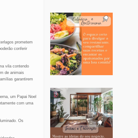
nterlagos prometem
oderão conferir
ma vila contendo
ém de animais
amílias garantirem
terna, um Papai Noel
 juntamente com uma
iluminado. Os