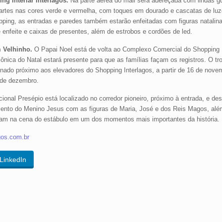
ng Interlar Interlagos.
Na parte aérea do mall será adereçada com lindas gu
artes nas cores verde e vermelha, com toques em dourado e cascatas de luz
pping, as entradas e paredes também estarão enfeitadas com figuras natalina
 enfeite e caixas de presentes, além de estrobos e cordões de led.
 Velhinho.
O Papai Noel está de volta ao Complexo Comercial do Shopping In
ônica do Natal estará presente para que as famílias façam os registros. O tro
onado próximo aos elevadores do Shopping Interlagos, a partir de 16 de nov
 de dezembro.
cional Presépio está localizado no corredor pioneiro, próximo à entrada, e de
ento do Menino Jesus com as figuras de Maria, José e dos Reis Magos, alé
vam na cena do estábulo em um dos momentos mais importantes da história.
agos.com.br
LinkedIn