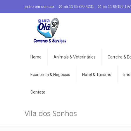
Entre em contato:
55 11 98730-4231
55 11 98199-197
Home
Animais & Veterinários
Carreira & 
Economia & Negócios
Hotel & Turismo
Imó
Contato
Vila dos Sonhos