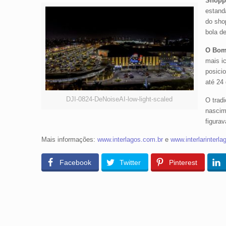
Shoppi
estand
do sho
bola de
O Bom
mais ic
posici
até 24
DJI-0824-DeNoiseAI-low-light-scaled
O tradi
nascim
figura
Mais informações:
www.interlagos.com.br
e
www.interlarinterl
Facebook
Twitter
Pinterest