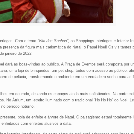
nterlagos. Com o tema
“Vila dos Sonhos”,
os Shoppings Interlagos e Interlar I
presença da figura mais carismática do Natal, o Papai Noel! Os visitantes p
de janeiro de 2022.
l dará as boas-vindas ao público. A Praça de Eventos será composta por u
taria, uma loja de brinquedos, um pet shop, todos com acesso ao público, al
horro de pelúcia, transformando o ambiente em um verdadeiro sonho para as f
hes em dourado, deixando os espaços ainda mais sofisticados. Na parte ex
gos. No Átrium, um letreiro iluminado com o tradicional “Ho Ho Ho” do Noel,
 no período noturno.
presente, bola de enfeite e árvore de Natal. O paisagismo estará totalmente 
o enfeitados com enfeites alusivos à data.