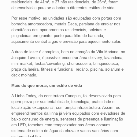
residenciais, de 41m², e 27 não residenciais, de 26m², foram
desenvolvidas para se adaptar a diferentes estilos de vida.
Por esse motivo, as unidades são equipadas com portas com
borracha amortecedora, metais Deca, persiana de enrolar nos
dormitórios dos apartamentos residenciais, soleiras e
pingadeiras em granito, ponto para filtro de bancada,
aquecimento central a gás e previsão para aquecimento solar.
A área de lazer é completa, bem no coração da Vila Mariana; no
Joaquim Távora, é possível encontrar área delivery, lavanderia,
mini market, festas/coworking, churrasqueira, brinquedoteca,
praça da lareira, fitness e funcional, redário, piscina, solarium e
deck molhado.
Mais do que morar, um estilo de vida
A Linha Today, da construtora Canopus, foi desenvolvida para
quem preza por sustentabilidade, tecnologia, praticidade e
localização excepcional, com ampla infraestrutura. Assim, os
empreendimentos da linha já vêm equipados com elevadores de
baixo consumo de energia, sensores de presença e iluminação
em LED, torneiras com temporizador nas áreas comuns,
sistema de coleta de água da chuva e vasos sanitários com
sistema dual flux.