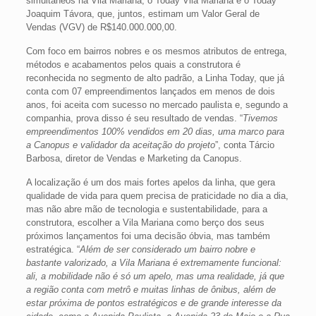
simultâneos na Vila Mariana, o Today Vila Mariana e o Today
Joaquim Távora, que, juntos, estimam um Valor Geral de
Vendas (VGV) de R$140.000.000,00.
Com foco em bairros nobres e os mesmos atributos de entrega,
métodos e acabamentos pelos quais a construtora é
reconhecida no segmento de alto padrão, a Linha Today, que já
conta com 07 empreendimentos lançados em menos de dois
anos, foi aceita com sucesso no mercado paulista e, segundo a
companhia, prova disso é seu resultado de vendas. “
Tivemos
empreendimentos 100% vendidos em 20 dias, uma marco para
a Canopus e validador da aceitação do projeto
”, conta Tárcio
Barbosa, diretor de Vendas e Marketing da Canopus.
A localização é um dos mais fortes apelos da linha, que gera
qualidade de vida para quem precisa de praticidade no dia a dia,
mas não abre mão de tecnologia e sustentabilidade, para a
construtora, escolher a Vila Mariana como berço dos seus
próximos lançamentos foi uma decisão óbvia, mas também
estratégica. “
Além de ser considerado um bairro nobre e
bastante valorizado, a Vila Mariana é extremamente funcional:
ali, a mobilidade não é só um apelo, mas uma realidade, já que
a região conta com metrô e muitas linhas de ônibus, além de
estar próxima de pontos estratégicos e de grande interesse da