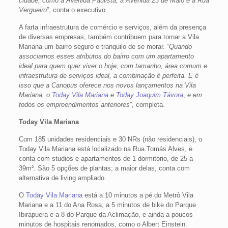
cidade, como a Avenida Paulista, a Avenida 23 de Maio e a Rua
Vergueiro
”, conta o executivo.
A farta infraestrutura de comércio e serviços, além da presença
de diversas empresas, também contribuem para tornar a Vila
Mariana um bairro seguro e tranquilo de se morar. “
Quando
associamos esses atributos do bairro com um apartamento
ideal para quem quer viver o hoje, com tamanho, área comum e
infraestrutura de serviços ideal, a combinação é perfeita. E é
isso que a Canopus oferece nos novos lançamentos na Vila
Mariana, o
Today Vila Mariana
e
Today Joaquim Távora
,
e em
todos os empreendimentos anteriores
”, completa.
Today Vila Mariana
Com 185 unidades residenciais e 30 NRs (não residenciais), o
Today Vila Mariana está localizado na Rua Tomás Alves, e
conta com studios e apartamentos de 1 dormitório, de 25 a
39m². São 5 opções de plantas; a maior delas, conta com
alternativa de living ampliado.
O
Today Vila Mariana
está a 10 minutos a pé do Metrô Vila
Mariana e a 11 do Ana Rosa, a 5 minutos de bike do Parque
Ibirapuera e a 8 do Parque da Aclimação, e ainda a poucos
minutos de hospitais renomados, como o Albert Einstein.