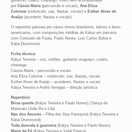
guitarrón, cuatro, charango, muito bem acompanhada
por
Cássia Maria
(percussão e vocais),
Ana Eliza
Colomar
(violoncelo, sax, flautas, vocais) e
Esther Alves de
Araújo
(acordeón, flautas e vocais).
O repertório passeia por vários ritmos brasileiros, latinos e ibero-
americanos, com composições inéditas de Kátya em parceria
com Consuelo de Paula, Paulo Nunes, Luiz Carlos Bahia e
Kátia Drummond.
Ficha técnica
Kátya Teixeira – voz, violões, guitarrón uruguayo, cuatro,
charango
Cássia Maria – percussão e vocais
Ana Eliza Colomar – violoncelo, sax, flautas, vocais
Esther Alves de Araújo – acordeom, flautas e vocais
Kátya Teixeira e André Venegas – direção artística
Repertório
Brisa quente
(Kátya Teixeira e Paulo Nunes) | Dança do
Maracatu (João Bá e Lila)
Nau dos Amores
– Filha dos Ihus Kamayurá (Kátya Teixeira e
Kátia Drummond)
Toda donzela é guerreira
(Kátya Teixeira e Paulo Nunes)
Maria da Fé
(Kátya Teixeira e Vidal França)