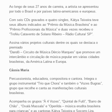
Ao longo de seus 27 anos de carreira, a artista se apresentou
por todo o Brasil e por países latino-americanos e europeus.
Com seis CDs gravados e quatro singles, Kátya Teixeira teve
seus álbuns indicados ao “Prêmio da Música Brasileira” e ao
“Prêmio Profissionais da Música” e duas vezes recebeu o
“Troféu Catavento de Solano Ribeiro – Rádio Cultura/ SP”.
Assina vários projetos culturais dentre os quais se destaca o
premiado
“Dandô – Circuito de Música Dércio Marques” que promove um
intercâmbio e circulação de música popular em várias cidades
brasileiras, da América Latina e Europa.
Cássia Maria
Percussionista, educadora, compositora e cantora. Integra o
grupo instrumental “Trio que Chora” e também o “Vozes Bugras”,
grupo que recolhe e canta as manifestações culturais
brasileiras.
Acompanha os grupos “À 4 Vozes”, “Quintal de Fulô”, “Barro de
Chão” , “Oxalá Massala” e “Operilda – música erudita brasileira
para crianças” e as cantoras Kátya Teixeira e Socorro Lira.