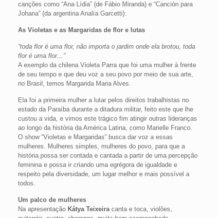
canções como “Ana Lídia” (de Fábio Miranda) e “Canción para
Johana” (da argentina Analía Garcetti):
As Violetas e as Margaridas de flor e lutas
“toda flor é uma flor, não importa o jardim onde ela brotou, toda
flor é uma flor…”
A exemplo da chilena Violeta Parra que foi uma mulher à frente
de seu tempo e que deu voz a seu povo por meio de sua arte,
no Brasil, temos Margarida Maria Alves.
Ela foi a primeira mulher a lutar pelos direitos trabalhistas no
estado da Paraíba durante a ditadura militar, feito este que lhe
custou a vida, e vimos este trágico fim atingir outras lideranças
ao longo da história da América Latina, como Marielle Franco.
O show “Violetas e Margaridas” busca dar voz a essas
mulheres. Mulheres simples, mulheres do povo, para que a
história possa ser contada e cantada a partir de uma percepção
feminina e possa ir criando uma egrégora de igualdade e
respeito pela diversidade, um lugar melhor e mais possível a
todos.
Um palco de mulheres
Na apresentação
Kátya Teixeira
canta e toca, violões,