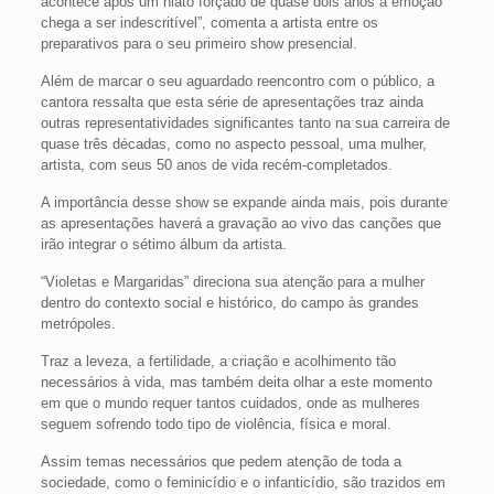
acontece após um hiato forçado de quase dois anos a emoção
chega a ser indescritível”, comenta a artista entre os
preparativos para o seu primeiro show presencial.
Além de marcar o seu aguardado reencontro com o público, a
cantora ressalta que esta série de apresentações traz ainda
outras representatividades significantes tanto na sua carreira de
quase três décadas, como no aspecto pessoal, uma mulher,
artista, com seus 50 anos de vida recém-completados.
A importância desse show se expande ainda mais, pois durante
as apresentações haverá a gravação ao vivo das canções que
irão integrar o sétimo álbum da artista.
“Violetas e Margaridas” direciona sua atenção para a mulher
dentro do contexto social e histórico, do campo às grandes
metrópoles.
Traz a leveza, a fertilidade, a criação e acolhimento tão
necessários à vida, mas também deita olhar a este momento
em que o mundo requer tantos cuidados, onde as mulheres
seguem sofrendo todo tipo de violência, física e moral.
Assim temas necessários que pedem atenção de toda a
sociedade, como o feminicídio e o infanticídio, são trazidos em