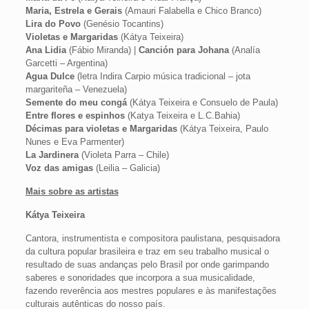
Maria, Estrela e Gerais
(Amauri Falabella e Chico Branco)
Lira do Povo
(Genésio Tocantins)
Violetas e Margaridas
(Kátya Teixeira)
Ana Lidia
(Fábio Miranda) |
Canción para Johana
(Analía
Garcetti – Argentina)
Agua Dulce
(letra Indira Carpio música tradicional – jota
margariteña – Venezuela)
Semente do meu congá
(Kátya Teixeira e Consuelo de Paula)
Entre flores e espinhos
(Katya Teixeira e L.C.Bahia)
Décimas para violetas e Margaridas
(Kátya Teixeira, Paulo
Nunes e Eva Parmenter)
La Jardinera
(Violeta Parra – Chile)
Voz das amigas
(Leilia – Galicia)
Mais sobre as artistas
Kátya Teixeira
Cantora, instrumentista e compositora paulistana, pesquisadora
da cultura popular brasileira e traz em seu trabalho musical o
resultado de suas andanças pelo Brasil por onde garimpando
saberes e sonoridades que incorpora a sua musicalidade,
fazendo reverência aos mestres populares e às manifestações
culturais autênticas do nosso país.