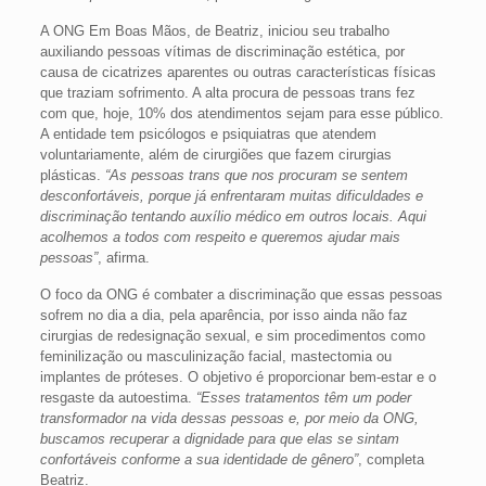
A ONG Em Boas Mãos, de Beatriz, iniciou seu trabalho
auxiliando pessoas vítimas de discriminação estética, por
causa de cicatrizes aparentes ou outras características físicas
que traziam sofrimento. A alta procura de pessoas trans fez
com que, hoje, 10% dos atendimentos sejam para esse público.
A entidade tem psicólogos e psiquiatras que atendem
voluntariamente, além de cirurgiões que fazem cirurgias
plásticas.
“As pessoas trans que nos procuram se sentem
desconfortáveis, porque já enfrentaram muitas dificuldades e
discriminação tentando auxílio médico em outros locais. Aqui
acolhemos a todos com respeito e queremos ajudar mais
pessoas”
, afirma.
O foco da ONG é combater a discriminação que essas pessoas
sofrem no dia a dia, pela aparência, por isso ainda não faz
cirurgias de redesignação sexual, e sim procedimentos como
feminilização ou masculinização facial, mastectomia ou
implantes de próteses. O objetivo é proporcionar bem-estar e o
resgaste da autoestima.
“Esses tratamentos têm um poder
transformador na vida dessas pessoas e, por meio da ONG,
buscamos recuperar a dignidade para que elas se sintam
confortáveis conforme a sua identidade de gênero”
, completa
Beatriz.