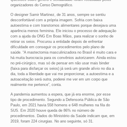
organizadores do Censo Demográfico.
O designer Samir Martinez, de 31 anos, sempre se sentiu
desconfortável com a própria imagem. Sofria com baixa
autoestima e com transtornos alimentares porque desejava uma
aparência menos feminina. Ele iniciou o processo de adequação
com a ajuda da ONG Em Boas Mãos, para realizar o sonho de
retirar os seios. Procurou a entidade depois de enfrentar
dificuldade em conseguir os procedimentos pelo plano de
saúde. “A mastectomia masculinizadora no Brasil é muito cara e
há muita burocracia para os convênios autorizarem. Ainda estou
no pré-cirúrgico, mas só de pensar em não usar mais binder
(faixa para disfarçar os seios) já será um grande alívio no dia a
dia, toda a liberdade que vai me proporcionar, a autoestima e a
autoaceitação será outra, poderei me ver em um corpo que
realmente me pertence”, conta.
A pandemia aumentou a espera, que já era enorme, por esse
tipo de procedimento. Segundo a Defensoria Pública de São
Paulo, em 2021 havia 558 homens e 648 mulheres na fila do
SUS. Em 2020 houve queda de 86% no número de
procedimentos. Dados do Ministério da Saúde indicam que, em
2019, foram 224 cirurgias. No ano seguinte, só 31.