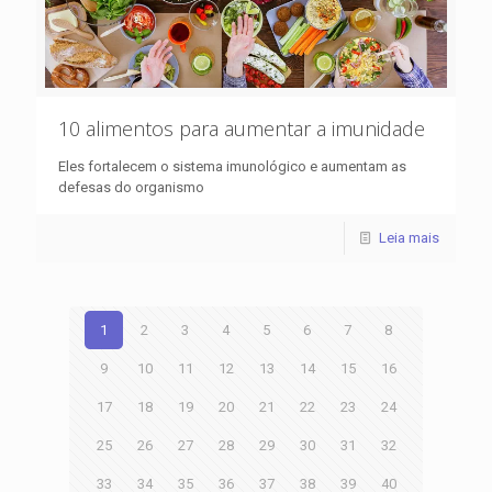
10 alimentos para aumentar a imunidade
Eles fortalecem o sistema imunológico e aumentam as
defesas do organismo
Leia mais
1
2
3
4
5
6
7
8
9
10
11
12
13
14
15
16
17
18
19
20
21
22
23
24
25
26
27
28
29
30
31
32
33
34
35
36
37
38
39
40