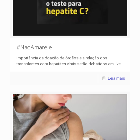
#NaoAmarele
Importância da doação de órgãos e a relação dos
transplantes com hepatites virais serão debatidos em live
Leia mais