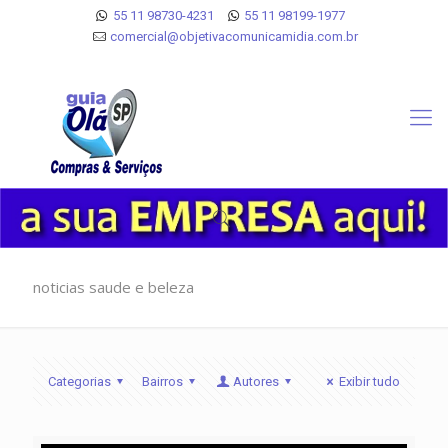
55 11 98730-4231
55 11 98199-1977
comercial@objetivacomunicamidia.com.br
noticias saude e beleza
Categorias
Bairros
Autores
Exibir tudo