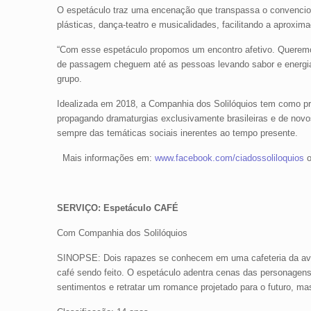
O espetáculo traz uma encenação que transpassa o convenciona
plásticas, dança-teatro e musicalidades, facilitando a aproxim
“Com esse espetáculo propomos um encontro afetivo. Queremos
de passagem cheguem até as pessoas levando sabor e energi
grupo.
Idealizada em 2018, a Companhia dos Solilóquios tem como pr
propagando dramaturgias exclusivamente brasileiras e de nov
sempre das temáticas sociais inerentes ao tempo presente.
Mais informações em:
www.facebook.com/ciadossoliloquios
o
SERVIÇO: Espetáculo CAFÉ
Com Companhia dos Solilóquios
SINOPSE: Dois rapazes se conhecem em uma cafeteria da aven
café sendo feito. O espetáculo adentra cenas das personagen
sentimentos e retratar um romance projetado para o futuro, ma