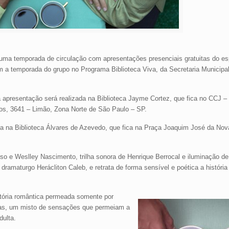
 uma temporada de circulação com apresentações presenciais gratuitas do e
m a temporada do grupo no Programa Biblioteca Viva, da Secretaria Municipal
 a apresentação será realizada na Biblioteca Jayme Cortez, que fica no CCJ – 
os, 3641 – Limão, Zona Norte de São Paulo – SP.
nta na Biblioteca Álvares de Azevedo, que fica na Praça Joaquim José da Nova
o e Weslley Nascimento, trilha sonora de Henrique Berrocal e iluminação de 
 dramaturgo Herácliton Caleb, e retrata de forma sensível e poética a histór
etória romântica permeada somente por
sias, um misto de sensações que permeiam a
dulta.