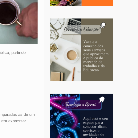
lico, partindo
omparadas às de um
guem expressar