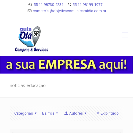
55 11 98730-4231
55 11 98199-1977
comercial@objetivacomunicamidia.com.br
noticias educação
Categorias
Bairros
Autores
Exibir tudo