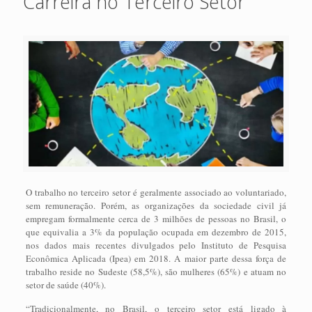
Carreira no Terceiro Setor
O trabalho no terceiro setor é geralmente associado ao voluntariado,
sem remuneração. Porém, as organizações da sociedade civil já
empregam formalmente cerca de 3 milhões de pessoas no Brasil, o
que equivalia a 3% da população ocupada em dezembro de 2015,
nos dados mais recentes divulgados pelo Instituto de Pesquisa
Econômica Aplicada (Ipea) em 2018. A maior parte dessa força de
trabalho reside no Sudeste (58,5%), são mulheres (65%) e atuam no
setor de saúde (40%).
“Tradicionalmente, no Brasil, o terceiro setor está ligado à