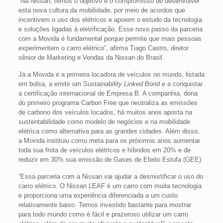
“Na Nissan, temos o objetivo e o compromisso de desenvolver
esta nova cultura da mobilidade, por meio de acordos que
incentivem o uso dos elétricos e apoiem o estudo da tecnologia
e soluções ligadas à eletrificação. Esse novo passo da parceria
com a Movida é fundamental porque permite que mais pessoas
experimentem o carro elétrico”, afirma Tiago Castro, diretor
sênior de Marketing e Vendas da Nissan do Brasil.
Já a Movida é a primeira locadora de veículos no mundo, listada
em bolsa, a emitir um
Sustainability Linked Bond
e a conquistar
a certificação internacional de Empresa B. A companhia, dona
do primeiro programa Carbon Free que neutraliza as emissões
de carbono dos veículos locados, há muitos anos aposta na
sustentabilidade como modelo de negócios e na mobilidade
elétrica como alternativa para as grandes cidades. Além disso,
a Movida instituiu como meta para os próximos anos aumentar
toda sua frota de veículos elétricos e híbridos em 20% e de
reduzir em 30% sua emissão de Gases de Efeito Estufa (GEE).
“Essa parceria com a Nissan vai ajudar a desmistificar o uso do
carro elétrico. O Nissan LEAF é um carro com muita tecnologia
e proporciona uma experiência diferenciada a um custo
relativamente baixo. Temos investido bastante para mostrar
para todo mundo como é fácil e prazeroso utilizar um carro