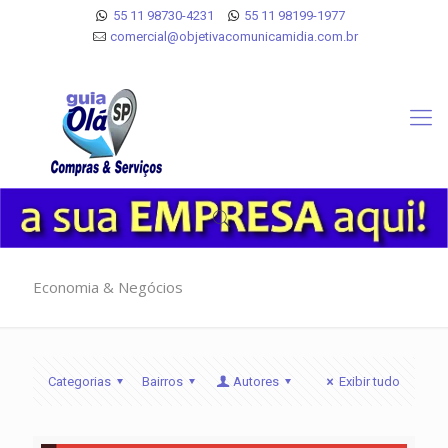
55 11 98730-4231
55 11 98199-1977
comercial@objetivacomunicamidia.com.br
Economia & Negócios
Categorias
Bairros
Autores
Exibir tudo