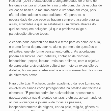
Nacional (LDB) e estabeleceu a obrigatoriedade do ensino de
história e cultura afro-brasileira na grade curricular de escolas de
educação básica, o racismo ainda é um tema em voga, pois
não foi eliminado de nosso cotidiano. Há, portanto, a
necessidade de que escolas tragam sempre o assunto para as
aulas, atividades e que se estabeleça um debate através do
qual se busquem soluções, já que o problema exige a
participação ativa de todos.
A escola pode contribuir ao trazer o tema para as salas de aula,
e é uma forma de provocar no aluno, por meio de questões e
reflexões, que ele forme pensamento crítico. As abordagens
podem ser lúdicas, com debates, contação de histórias,
brincadeiras, peças, leituras, músicas e filmes, com o objetivo
de apresentar a diversidade cultural por meio da exposição de
dialetos, linguagens e artesanatos e outros elementos da cultura
de diferentes povos.
Para João Luis Machado, gestor acadêmico da rede Luminova,
envolver os alunos como protagonistas na batalha antirracista é
elementar. “É preciso estimular a diversidade, apresentar a
riqueza contida nas diferentes culturas e etnias, aproximando os
alunos – crianças e jovens – de todas as pessoas,
independentemente de origens, cor da pele, religião, gênero ou