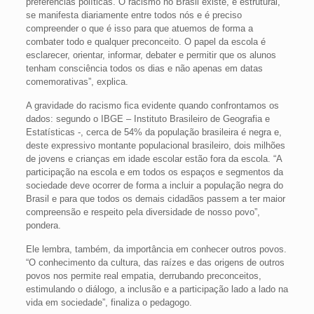
preferências políticas. O racismo no Brasil existe, é estrutural,
se manifesta diariamente entre todos nós e é preciso
compreender o que é isso para que atuemos de forma a
combater todo e qualquer preconceito. O papel da escola é
esclarecer, orientar, informar, debater e permitir que os alunos
tenham consciência todos os dias e não apenas em datas
comemorativas”, explica.
A gravidade do racismo fica evidente quando confrontamos os
dados: segundo o IBGE – Instituto Brasileiro de Geografia e
Estatísticas -, cerca de 54% da população brasileira é negra e,
deste expressivo montante populacional brasileiro, dois milhões
de jovens e crianças em idade escolar estão fora da escola. “A
participação na escola e em todos os espaços e segmentos da
sociedade deve ocorrer de forma a incluir a população negra do
Brasil e para que todos os demais cidadãos passem a ter maior
compreensão e respeito pela diversidade de nosso povo”,
pondera.
Ele lembra, também, da importância em conhecer outros povos.
“O conhecimento da cultura, das raízes e das origens de outros
povos nos permite real empatia, derrubando preconceitos,
estimulando o diálogo, a inclusão e a participação lado a lado na
vida em sociedade”, finaliza o pedagogo.