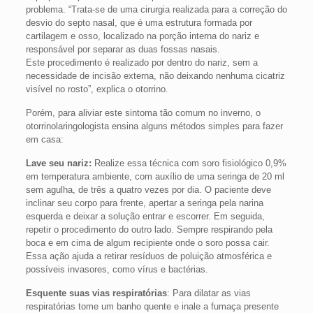
problema. “Trata-se de uma cirurgia realizada para a correção do
desvio do septo nasal, que é uma estrutura formada por
cartilagem e osso, localizado na porção interna do nariz e
responsável por separar as duas fossas nasais.
Este procedimento é realizado por dentro do nariz, sem a
necessidade de incisão externa, não deixando nenhuma cicatriz
visível no rosto”, explica o otorrino.
Porém, para aliviar este sintoma tão comum no inverno, o
otorrinolaringologista ensina alguns métodos simples para fazer
em casa:
Lave seu nariz:
Realize essa técnica com soro fisiológico 0,9%
em temperatura ambiente, com auxílio de uma seringa de 20 ml
sem agulha, de três a quatro vezes por dia. O paciente deve
inclinar seu corpo para frente, apertar a seringa pela narina
esquerda e deixar a solução entrar e escorrer. Em seguida,
repetir o procedimento do outro lado. Sempre respirando pela
boca e em cima de algum recipiente onde o soro possa cair.
Essa ação ajuda a retirar resíduos de poluição atmosférica e
possíveis invasores, como vírus e bactérias.
Esquente suas vias respiratórias
: Para dilatar as vias
respiratórias tome um banho quente e inale a fumaça presente