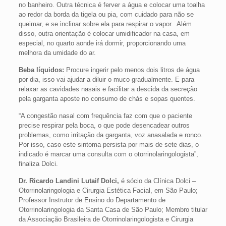
no banheiro. Outra técnica é ferver a água e colocar uma toalha
ao redor da borda da tigela ou pia, com cuidado para não se
queimar, e se inclinar sobre ela para respirar o vapor. Além
disso, outra orientação é colocar umidificador na casa, em
especial, no quarto aonde irá dormir, proporcionando uma
melhora da umidade do ar.
Beba líquidos:
Procure ingerir pelo menos dois litros de água
por dia, isso vai ajudar a diluir o muco gradualmente. E para
relaxar as cavidades nasais e facilitar a descida da secreção
pela garganta aposte no consumo de chás e sopas quentes.
“A congestão nasal com frequência faz com que o paciente
precise respirar pela boca, o que pode desencadear outros
problemas, como irritação da garganta, voz anasalada e ronco.
Por isso, caso este sintoma persista por mais de sete dias, o
indicado é marcar uma consulta com o otorrinolaringologista”,
finaliza Dolci.
Dr. Ricardo Landini Lutaif Dolci,
é sócio da Clínica Dolci –
Otorrinolaringologia e Cirurgia Estética Facial, em São Paulo;
Professor Instrutor de Ensino do Departamento de
Otorrinolaringologia da Santa Casa de São Paulo; Membro titular
da Associação Brasileira de Otorrinolaringologista e Cirurgia