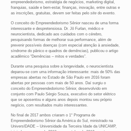
empreendedorismo, estratégia de negócios, marketing digital,
franquias, saúde e bem-estar, finanças, inovação, entre outras e
as inscrições, gratuitas, devem ser feitas pelo
site
do evento.
O conceito do Empreendedorismo Sênior nasceu de uma forma
interessante e despretensiosa. Dr. Jô Furlan, médico e
neurocientista, dedicado aos cuidados com o cérebro,
pesquisando formas de melhorar sua performance, além de
prevenir possíveis doenças (com especial atenção à ansiedade,
síndrome do pânico e quadros de demências), publicou o artigo
acadêmico “Demências – mitos e verdades”.
Durante uma pesquisa sobre a longevidade, o neurocientista
deparou-se com uma informação interessante: mais de 50% das
empresas abertas no Estado de São Paulo em 2016 foram
abertas por pessoas com mais de 50 anos. Daí surgiu o
conceito do Empreendedorismo Sênior, desenvolvido em
conjunto com Paulo Sérgio Souza, executivo do setor elétrico
que se aposentou e alguns anos depois montou seu próprio
negócio, com resultados muito interessantes.
No final de 2017 ambos criaram o 1° Programa de
Empreendedorismo Sênior da América do Sul, ministrado na
UniversIDADE – Universidade da Terceira Idade da UNICAMP,