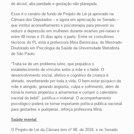
de álcool, alta paridade e gestação não planejada.
Esse é o cenário de fundo de Projeto de Lei já aprovado na
Câmara dos Deputados – e agora em apreciação no Senado –
que institui aconselhamento e psicoterapia para prevenir ou
reduzir a depressão em mulheres durante exames pré-natais e
entre 48 horas e 15 dias após o parto. Entre os consultores
técnicos do PL está a professora Miria Benincasa, do Mestrado-
Doutorado em Psicologia da Saúde da Universidade Metodista
de São Paulo.
“Trata-se de um problema sério, que prejudica o
estabelecimento de vínculos entre a mãe e o bebê. O
desenvolvimento social, afetivo e cognitivo da criança é
afetado, reverberando por toda a vida. O bem-estar psíquico da
mãe é atingido, gerando angústia, culpa e sofrimento, além de
torná-la menos propensa a amamentar e cumprir o calendário
vacinal do bebê”, justifica o material. O acompanhamento
psicológico poderá se tornar importante política pública nacional
para gestantes e puérperas, reforça professora Miria.
Saúde mental
O Projeto de Lei da Câmara tem nº 98, de 2018, e no Senado