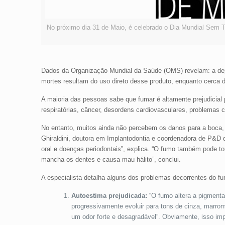
No próximo dia 31 de Maio, é celebrado o Dia Mundial Sem Ta
Dados da Organização Mundial da Saúde (OMS) revelam: a dep
mortes resultam do uso direto desse produto, enquanto cerca 
A maioria das pessoas sabe que fumar é altamente prejudicial 
respiratórias, câncer, desordens cardiovasculares, problemas crô
No entanto, muitos ainda não percebem os danos para a boca, g
Ghiraldini, doutora em Implantodontia e coordenadora de P&D
oral e doenças periodontais”, explica. “O fumo também pode tor
mancha os dentes e causa mau hálito”, conclui.
A especialista detalha alguns dos problemas decorrentes do fu
Autoestima prejudicada:
“O fumo altera a pigment
progressivamente evoluir para tons de cinza, marrom
um odor forte e desagradável”. Obviamente, isso imp