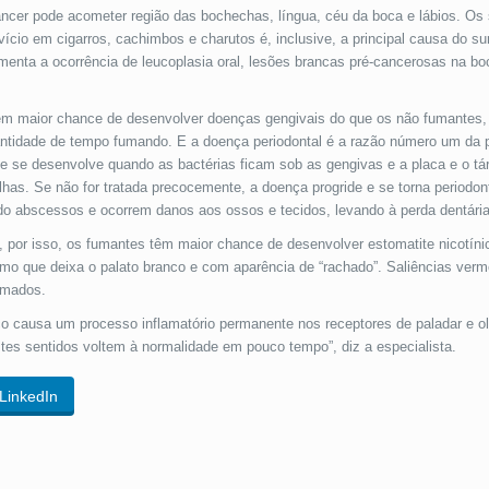
âncer pode acometer região das bochechas, língua, céu da boca e lábios. Os
ício em cigarros, cachimbos e charutos é, inclusive, a principal causa do su
menta a ocorrência de leucoplasia oral, lesões brancas pré-cancerosas na b
m maior chance de desenvolver doenças gengivais do que os não fumantes, 
ntidade de tempo fumando. E a doença periodontal é a razão número um da 
 que se desenvolve quando as bactérias ficam sob as gengivas e a placa e o t
has. Se não for tratada precocemente, a doença progride e se torna periodont
o abscessos e ocorrem danos aos ossos e tecidos, levando à perda dentária
, por isso, os fumantes têm maior chance de desenvolver estomatite nicotíni
remo que deixa o palato branco e com aparência de “rachado”. Saliências ve
amados.
 causa um processo inflamatório permanente nos receptores de paladar e olf
tes sentidos voltem à normalidade em pouco tempo”, diz a especialista.
LinkedIn