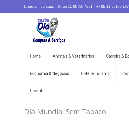
Entre em contato:
55 11 98730-4231
55 11 98199-197
Home
Animais & Veterinários
Carreira & 
Economia & Negócios
Hotel & Turismo
Imó
Contato
Dia Mundial Sem Tabaco