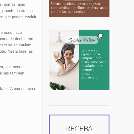
 sintomas mais
rgimento deste tipo
oca que podem evoluir
e esse risco
perda de dentes em
ártaro se acumulam,
ite. Nesta fase, as
.
ca, que ocorre
rmelhas também
ato. “A boa notícia é
RECEBA