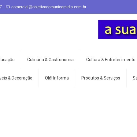
7
comercial@objetivacomunicamidia.com.br
Educação
Culinária & Gastronomia
Cultura & Entretenimento
veis & Decoração
Olá! Informa
Produtos & Serviços
S