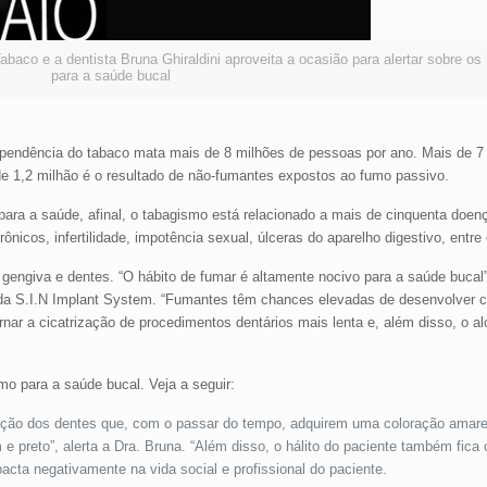
baco e a dentista Bruna Ghiraldini aproveita a ocasião para alertar sobre os
para a saúde bucal
endência do tabaco mata mais de 8 milhões de pessoas por ano. Mais de 7
de 1,2 milhão é o resultado de não-fumantes expostos ao fumo passivo.
para a saúde, afinal, o tabagismo está relacionado a mais de cinquenta doe
nicos, infertilidade, impotência sexual, úlceras do aparelho digestivo, entre 
engiva e dentes. “O hábito de fumar é altamente nocivo para a saúde bucal”
 da S.I.N Implant System. “Fumantes têm chances elevadas de desenvolver 
nar a cicatrização de procedimentos dentários mais lenta e, além disso, o alc
mo para a saúde bucal. Veja a seguir:
ação dos dentes que, com o passar do tempo, adquirem uma coloração amar
 e preto”, alerta a Dra. Bruna. “Além disso, o hálito do paciente também fic
acta negativamente na vida social e profissional do paciente.