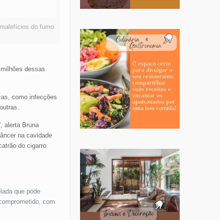
 malefícios do fumo
 milhões dessas
nças, como infecções
outras.
, alerta Bruna
câncer na cavidade
atrão do cigarro
elada que pode
a comprometido, com