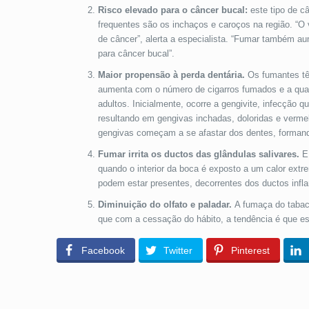
Risco elevado para o câncer bucal:
este tipo de c
frequentes são os inchaços e caroços na região. “O v
de câncer”, alerta a especialista. “Fumar também au
para câncer bucal”.
Maior propensão à perda dentária.
Os fumantes tê
aumenta com o número de cigarros fumados e a qua
adultos. Inicialmente, ocorre a gengivite, infecção
resultando em gengivas inchadas, doloridas e vermel
gengivas começam a se afastar dos dentes, formand
Fumar irrita os ductos das glândulas salivares.
E
quando o interior da boca é exposto a um calor ext
podem estar presentes, decorrentes dos ductos infl
Diminuição do olfato e paladar.
A fumaça do tabaco
que com a cessação do hábito, a tendência é que es
Facebook
Twitter
Pinterest