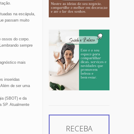
itação.
ituadas na escápula,
que passam muito
e ossos do corpo.
r. Lembrando sempre
iagnóstico mais
es inseridas
. Além de ser uma
gia (SBOT) e da
ga SP. Atualmente
RECEBA