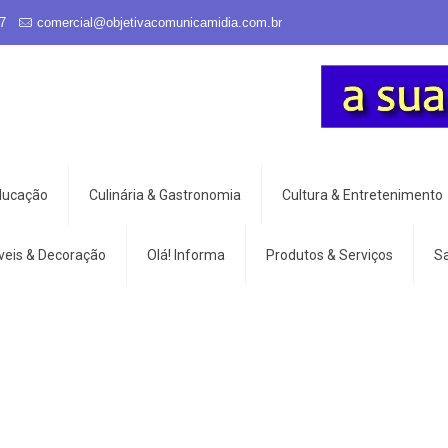
7
comercial@objetivacomunicamidia.com.br
Educação
Culinária & Gastronomia
Cultura & Entretenimento
veis & Decoração
Olá! Informa
Produtos & Serviços
S