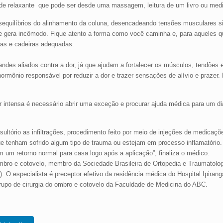
dade relaxante que pode ser desde uma massagem, leitura de um livro ou med
equilíbrios do alinhamento da coluna, desencadeando tensões musculares s
e gera incômodo. Fique atento a forma como você caminha e, para aqueles 
as e cadeiras adequadas.
andes aliados contra a dor, já que ajudam a fortalecer os músculos, tendões 
hormônio responsável por reduzir a dor e trazer sensações de alívio e praze
r intensa é necessário abrir uma exceção e procurar ajuda médica para um d
ultório as infiltrações, procedimento feito por meio de injeções de medicaçõ
e tenham sofrido algum tipo de trauma ou estejam em processo inflamatório
m um retorno normal para casa logo após a aplicação”, finaliza o médico.
 ombro e cotovelo, membro da Sociedade Brasileira de Ortopedia e Traumatolo
 O especialista é preceptor efetivo da residência médica do Hospital Ipiran
upo de cirurgia do ombro e cotovelo da Faculdade de Medicina do ABC.