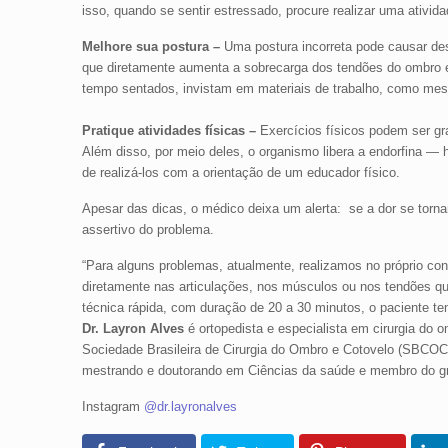
isso, quando se sentir estressado, procure realizar uma ativi
Melhore sua postura –
Uma postura incorreta pode causar des
que diretamente aumenta a sobrecarga dos tendões do ombro 
tempo sentados, invistam em materiais de trabalho, como mes
Pratique atividades físicas –
Exercícios físicos podem ser gr
Além disso, por meio deles, o organismo libera a endorfina — 
de realizá-los com a orientação de um educador físico.
Apesar das dicas, o médico deixa um alerta: se a dor se torna
assertivo do problema.
“Para alguns problemas, atualmente, realizamos no próprio cons
diretamente nas articulações, nos músculos ou nos tendões qu
técnica rápida, com duração de 20 a 30 minutos, o paciente te
Dr. Layron Alves
é ortopedista e especialista em cirurgia do
Sociedade Brasileira de Cirurgia do Ombro e Cotovelo (SBCOC).
mestrando e doutorando em Ciências da saúde e membro do gr
Instagram
@dr.layronalves