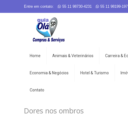
Entre em contato:
55 11 98730-4231
55 11 98199-197
Home
Animais & Veterinários
Carreira & 
Economia & Negócios
Hotel & Turismo
Imó
Contato
Dores nos ombros