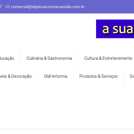
7
comercial@objetivacomunicamidia.com.br
Educação
Culinária & Gastronomia
Cultura & Entretenimento
veis & Decoração
Olá! Informa
Produtos & Serviços
S