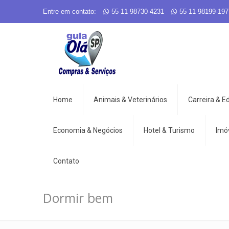
Entre em contato:
55 11 98730-4231
55 11 98199-197
Home
Animais & Veterinários
Carreira & 
Economia & Negócios
Hotel & Turismo
Imó
Contato
Dormir bem