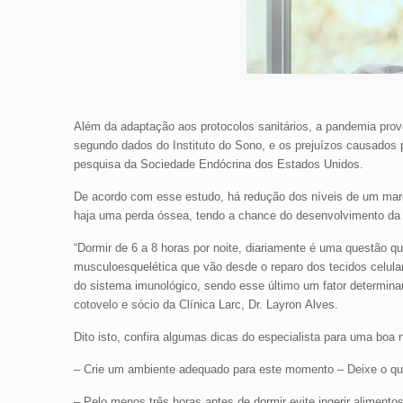
Além da adaptação aos protocolos sanitários, a pandemia prov
segundo dados do Instituto do Sono, e os prejuízos causados
pesquisa da Sociedade Endócrina dos Estados Unidos.
De acordo com esse estudo, há redução dos níveis de um marc
haja uma perda óssea, tendo a chance do desenvolvimento da o
“Dormir de 6 a 8 horas por noite, diariamente é uma questão q
musculoesquelética que vão desde o reparo dos tecidos celula
do sistema imunológico, sendo esse último um fator determinan
cotovelo e sócio da Clínica Larc, Dr. Layron Alves.
Dito isto, confira algumas dicas do especialista para uma boa 
– Crie um ambiente adequado para este momento – Deixe o quar
– Pelo menos três horas antes de dormir evite ingerir alimen