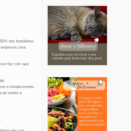
50% dos brasileiros,
e comprovou uma
Isso faz com que
úde
smo e fortalecimento
ia do ombro e
;
cafeína em sua