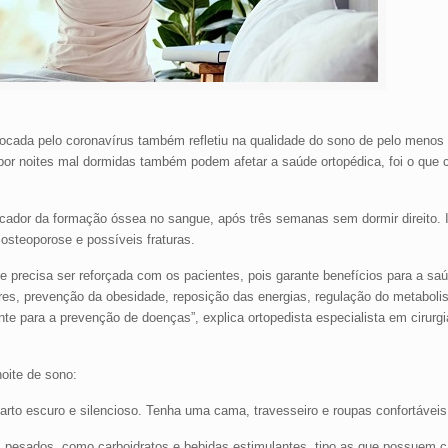
ocada pelo coronavírus também refletiu na qualidade do sono de pelo menos 
 por noites mal dormidas também podem afetar a saúde ortopédica, foi o qu
ador da formação óssea no sangue, após três semanas sem dormir direito. 
steoporose e possíveis fraturas.
ue precisa ser reforçada com os pacientes, pois garante benefícios para a sa
res, prevenção da obesidade, reposição das energias, regulação do metaboli
te para a prevenção de doenças”, explica ortopedista especialista em cirurg
noite de sono:
to escuro e silencioso. Tenha uma cama, travesseiro e roupas confortáveis
tos pesados, como carboidratos e bebidas estimulantes, tipo as que possuem 