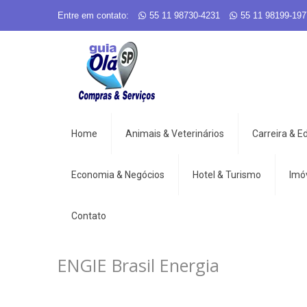
Entre em contato:
55 11 98730-4231
55 11 98199-197
Home
Animais & Veterinários
Carreira & 
Economia & Negócios
Hotel & Turismo
Imó
Contato
ENGIE Brasil Energia