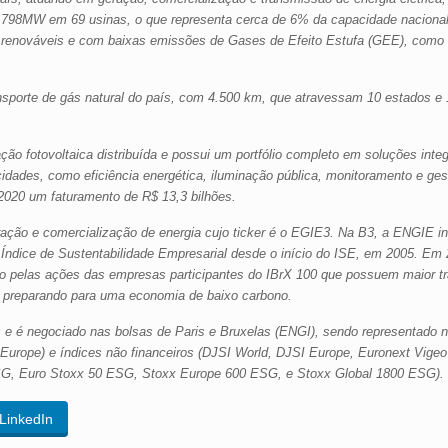
0.798MW em 69 usinas, o que representa cerca de 6% da capacidade naciona
 renováveis e com baixas emissões de Gases de Efeito Estufa (GEE), como us
porte de gás natural do país, com 4.500 km, que atravessam 10 estados e 
o fotovoltaica distribuída e possui um portfólio completo em soluções inte
cidades, como eficiência energética, iluminação pública, monitoramento e ges
020 um faturamento de R$ 13,3 bilhões.
ção e comercialização de energia cujo ticker é o EGIE3. Na B3, a ENGIE in
ndice de Sustentabilidade Empresarial desde o início do ISE, em 2005. Em 2
o pelas ações das empresas participantes do IBrX 100 que possuem maior t
 preparando para uma economia de baixo carbono.
 e é negociado nas bolsas de Paris e Bruxelas (ENGI), sendo representado no
urope) e índices não financeiros (DJSI World, DJSI Europe, Euronext Vigeo
, Euro Stoxx 50 ESG, Stoxx Europe 600 ESG, e Stoxx Global 1800 ESG).
LinkedIn