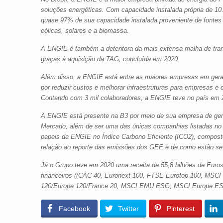
soluções energéticas. Com capacidade instalada própria de 1
quase 97% de sua capacidade instalada proveniente de fontes
eólicas, solares e a biomassa.
A ENGIE é também a detentora da mais extensa malha de trans
graças à aquisição da TAG, concluída em 2020.
Além disso, a ENGIE está entre as maiores empresas em geraçã
por reduzir custos e melhorar infraestruturas para empresas e 
Contando com 3 mil colaboradores, a ENGIE teve no país em 2
A ENGIE está presente na B3 por meio de sua empresa de gera
Mercado, além de ser uma das únicas companhias listadas no Í
papeis da ENGIE no Índice Carbono Eficiente (ICO2), compost
relação ao reporte das emissões dos GEE e de como estão se
Já o Grupo teve em 2020 uma receita de 55,8 bilhões de Euros
financeiros ((CAC 40, Euronext 100, FTSE Eurotop 100, MSCI E
120/Europe 120/France 20, MSCI EMU ESG, MSCI Europe ESG
Facebook
Twitter
Pinterest