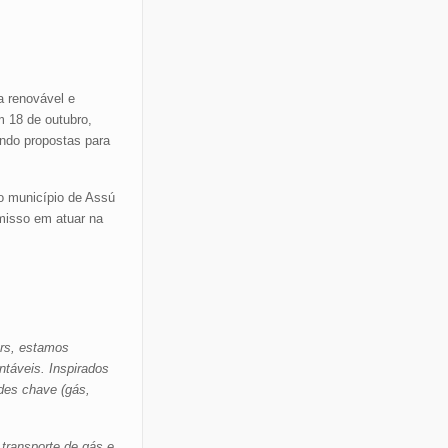
a renovável e
m 18 de outubro,
ndo propostas para
no município de Assú
isso em atuar na
ers, estamos
táveis. Inspirados
des chave (gás,
transporte de gás e