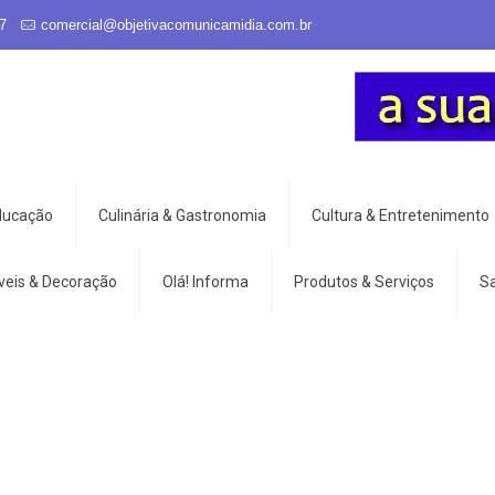
7
comercial@objetivacomunicamidia.com.br
Educação
Culinária & Gastronomia
Cultura & Entretenimento
veis & Decoração
Olá! Informa
Produtos & Serviços
S