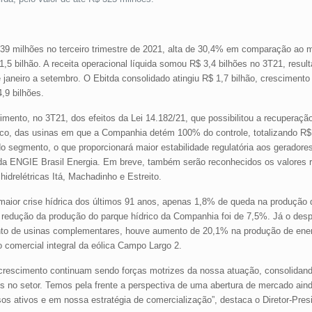
 639 milhões no terceiro trimestre de 2021, alta de 30,4% em comparação ao
5 bilhão. A receita operacional líquida somou R$ 3,4 bilhões no 3T21, resu
janeiro a setembro. O Ebitda consolidado atingiu R$ 1,7 bilhão, cresciment
,9 bilhões.
imento, no 3T21, dos efeitos da Lei 14.182/21, que possibilitou a recuperaçã
gico, das usinas em que a Companhia detém 100% do controle, totalizando R$
o segmento, o que proporcionará maior estabilidade regulatória aos geradore
 da ENGIE Brasil Energia. Em breve, também serão reconhecidos os valores r
idrelétricas Itá, Machadinho e Estreito.
ior crise hídrica dos últimos 91 anos, apenas 1,8% de queda na produção de
 redução da produção do parque hídrico da Companhia foi de 7,5%. Já o des
nto de usinas complementares, houve aumento de 20,1% na produção de ener
comercial integral da eólica Campo Largo 2.
por crescimento continuam sendo forças motrizes da nossa atuação, consolidan
s no setor. Temos pela frente a perspectiva de uma abertura de mercado ain
sos ativos e em nossa estratégia de comercialização”, destaca o Diretor-Pre