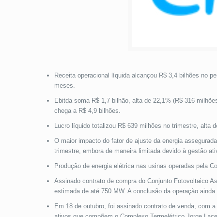
Receita operacional líquida alcançou R$ 3,4 bilhões no 
meses.
Ebitda soma R$ 1,7 bilhão, alta de 22,1% (R$ 316 milh
chega a R$ 4,9 bilhões.
Lucro líquido totalizou R$ 639 milhões no trimestre, al
O maior impacto do fator de ajuste da energia assegurad
trimestre, embora de maneira limitada devido à gestão ati
Produção de energia elétrica nas usinas operadas pela C
Assinado contrato de compra do Conjunto Fotovoltaico Ass
estimada de até 750 MW. A conclusão da operação ainda 
Em 18 de outubro, foi assinado contrato de venda, com a 
ativos que compõem o Complexo Termelétrico Jorge Lacer