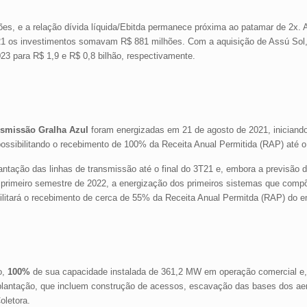
ões, e a relação dívida líquida/Ebitda permanece próxima ao patamar de 2x. 
T21 os investimentos somavam R$ 881 milhões. Com a aquisição de Assú Sol
23 para R$ 1,9 e R$ 0,8 bilhão, respectivamente.
nsmissão Gralha Azul
foram energizadas em 21 de agosto de 2021, iniciand
ossibilitando o recebimento de 100% da Receita Anual Permitida (RAP) até o 
ntação das linhas de transmissão até o final do 3T21 e, embora a previsão 
 primeiro semestre de 2022, a energização dos primeiros sistemas que comp
ibilitará o recebimento de cerca de 55% da Receita Anual Permitda (RAP) do 
o,
100%
de sua capacidade instalada de 361,2 MW em operação comercial e
implantação, que incluem construção de acessos, escavação das bases dos ae
oletora.