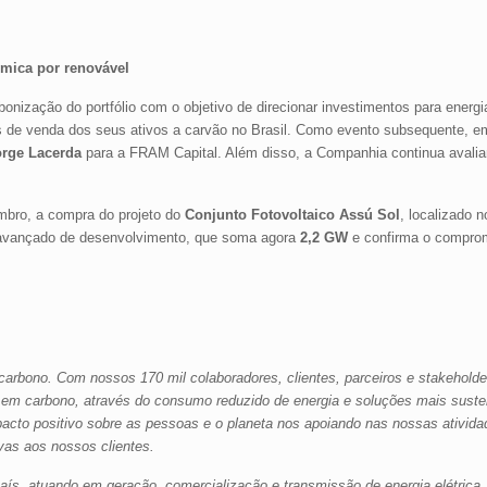
rmica por renovável
nização do portfólio com o objetivo de direcionar investimentos para energi
es de venda dos seus ativos a carvão no Brasil. Como evento subsequente, e
orge Lacerda
para a FRAM Capital. Além disso, a Companhia continua avalia
mbro, a compra do projeto do
Conjunto Fotovoltaico Assú Sol
, localizado 
o avançado de desenvolvimento, que soma agora
2,2 GW
e confirma o comprom
carbono. Com nossos 170 mil colaboradores, clientes, parceiros e stakehold
em carbono, através do consumo reduzido de energia e soluções mais susten
cto positivo sobre as pessoas e o planeta nos apoiando nas nossas ativida
vas aos nossos clientes.
ís, atuando em geração, comercialização e transmissão de energia elétrica, 