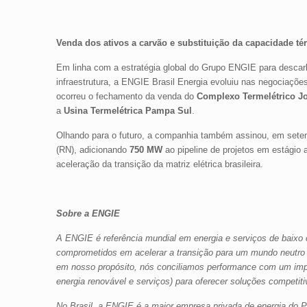
Venda dos ativos a carvão e substituição da capacidade té
Em linha com a estratégia global do Grupo ENGIE para descarbo
infraestrutura, a ENGIE Brasil Energia evoluiu nas negociaçõ
ocorreu o fechamento da venda do
Complexo Termelétrico J
a
Usina Termelétrica Pampa Sul
.
Olhando para o futuro, a companhia também assinou, em sete
(RN), adicionando
750 MW
ao pipeline de projetos em estági
aceleração da transição da matriz elétrica brasileira.
Sobre a ENGIE
A ENGIE é referência mundial em energia e serviços de baixo 
comprometidos em acelerar a transição para um mundo neutro 
em nosso propósito, nós conciliamos performance com um impa
energia renovável e serviços) para oferecer soluções competiti
No Brasil, a ENGIE é a maior empresa privada de energia do Pa