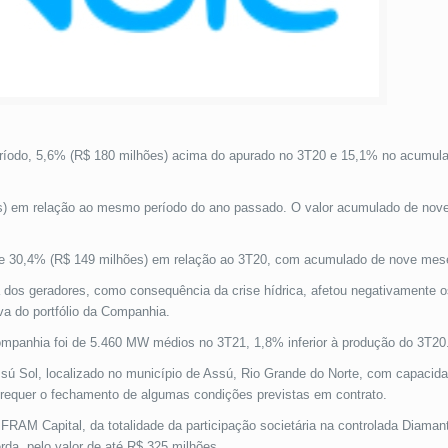
período, 5,6% (R$ 180 milhões) acima do apurado no 3T20 e 15,1% no acumul
ões) em relação ao mesmo período do ano passado. O valor acumulado de no
ta de 30,4% (R$ 149 milhões) em relação ao 3T20, com acumulado de nove mese
a dos geradores, como consequência da crise hídrica, afetou negativamente o
va do portfólio da Companhia.
ompanhia foi de 5.460 MW médios no 3T21, 1,8% inferior à produção do 3T20
ú Sol, localizado no município de Assú, Rio Grande do Norte, com capacidad
requer o fechamento de algumas condições previstas em contrato.
FRAM Capital, da totalidade da participação societária na controlada Diaman
da, pelo valor de até R$ 325 milhões.