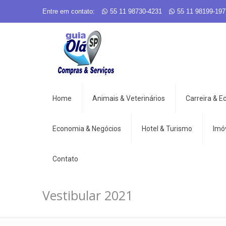
Entre em contato:
55 11 98730-4231
55 11 98199-197
Home
Animais & Veterinários
Carreira & 
Economia & Negócios
Hotel & Turismo
Imó
Contato
Vestibular 2021