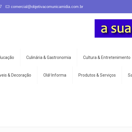
7
comercial@objetivacomunicamidia.com.br
Educação
Culinária & Gastronomia
Cultura & Entretenimento
veis & Decoração
Olá! Informa
Produtos & Serviços
S