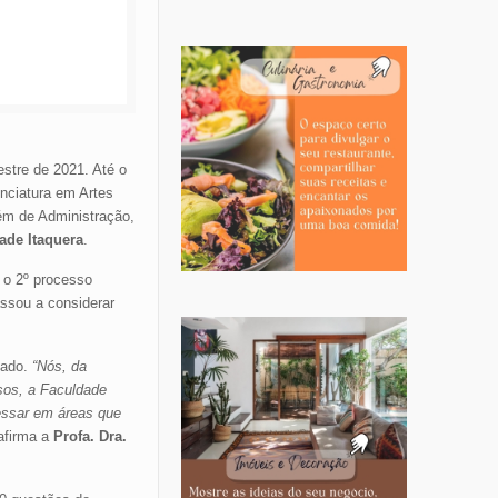
estre de 2021. Até o
enciatura em Artes
m de Administração,
ade Itaquera
.
 o 2º processo
ssou a considerar
cado.
“Nós, da
sos, a Faculdade
essar em áreas que
 afirma a
Profa. Dra.