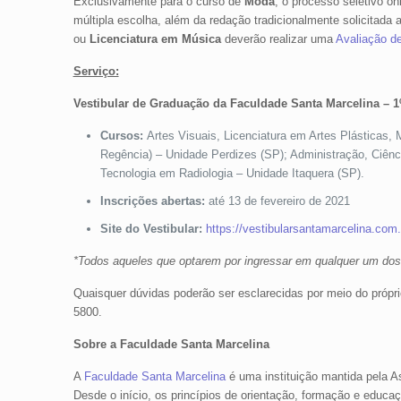
Exclusivamente para o curso de
Moda
, o processo seletivo o
múltipla escolha, além da redação tradicionalmente solicitada
ou
Licenciatura em Música
deverão realizar uma
Avaliação de
Serviço:
Vestibular de Graduação da Faculdade Santa Marcelina – 1
Cursos:
Artes Visuais, Licenciatura em Artes Plásticas
Regência) – Unidade Perdizes (SP); Administração, Ciênc
Tecnologia em Radiologia – Unidade Itaquera (SP).
Inscrições abertas:
até 13 de fevereiro de 2021
Site do Vestibular:
https://vestibularsantamarcelina.com.
*Todos aqueles que optarem por ingressar em qualquer um dos c
Quaisquer dúvidas poderão ser esclarecidas por meio do própri
5800.
Sobre a Faculdade Santa Marcelina
A
Faculdade Santa Marcelina
é uma instituição mantida pela A
Desde o início, os princípios de orientação, formação e educa