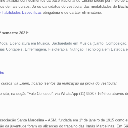
nline avaliará conhecimentos da base Nacional do Ensino Médio por meio de 
 aos demais cursos. Já os candidatos do vestibular das modalidades de
Bacha
 Habilidades Específicas
obrigatória e de caráter eliminatório.
º semestre 2021*
, Moda, Licenciatura em Música, Bacharelado em Música (Canto, Composição,
ias Contábeis, Enfermagem, Fisioterapia, Nutrição, Tecnologia em Estética 
br/
ursos via Enem, ficarão isentos da realização da prova do vestibular.
o site, na seção “Fale Conosco”, via WhatsApp (11) 98207-1646 ou através do
ssociação Santa Marcelina – ASM, fundada em 1º de janeiro de 1915 como ent
ção da juventude foram os alicerces do trabalho das Irmãs Marcelinas. Em S