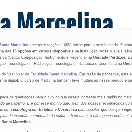
Santa Marcelina
abre as inscrições 100% online para o Vestibular do 1º sem
uma das
13 opções em cursos disponíveis
na instituição: Artes Visuais, Lic
sica (Canto, Composição, Instrumento e Regência) na
Unidade Perdizes,
alé
ição, Tecnologia em Radiologia, Tecnologia em Estética e Cosmética na
Unid
e do
Vestibular da Faculdade Santa Marcelina
. Em razão da pandemia, este é
amente digital. O curso de Medicina também teve mudanças nesse período e pa
grade de graduações para o público que deseja ingressar mais rápido no mer
o de trabalho. E é por esse motivo que, além dos nossos reconhecidos cur
ção em
Tecnologia em Estética e Cosmética
para aqueles que desejam ingr
pida de inserção no mercado de saúde e bem-estar, e não apenas estético”
,
 Santa Marcelina.