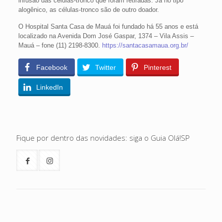
infusão das células-tronco que foram retiradas. Já no tipo
alogênico, as células-tronco são de outro doador.
O Hospital Santa Casa de Mauá foi fundado há 55 anos e está
localizado na Avenida Dom José Gaspar, 1374 – Vila Assis –
Mauá – fone (11) 2198-8300.
https://santacasamaua.org.br/
Facebook
Twitter
Pinterest
LinkedIn
Fique por dentro das novidades: siga o Guia Olá!SP