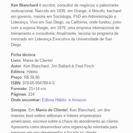
Ken Blanchard
é escritor, consultor de negócios e palestrante
motivacional. Nascido em 1939, em Orange, é filósofo, bacharel
em governo, mestre em Sociologia, PhD em Administração e
Liderança. Vive em San Diego, na Califórnia, onde fundou, junto
com a esposa Margie, em 1979, uma empresa internacional de
treinamento e consultoria. Atualmente, leciona no programa de
mestrado em Liderança Executiva da Universidade de San
Diego.
Ficha técnica
Livro
: Mania de Cliente!
Autor
: Ken Blanchard, Jim Ballard & Fred Finch
Editora
: Hábito
Preço
: R$ 39,90
ISBN
: 978-65-994789-6-3
Formato
: 21×14 cm
Páginas
: 224
Onde encontrar:
Editora Hábito
e
Amazon
Sinopse
: Em
Mania de Cliente!
, Ken Blanchard, um dos
maiores
best-sellers
editoriais e líderes empresariais
americanos, escreve sobre a chave do atendimento ao cliente.
Apresenta como desenvolver uma organização orientada para
pessoas em seu desempenho e focada no cliente.