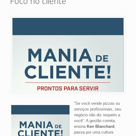
Foco no cliente
“Se você vende pizzas ou
serviços profissionais, seu
negócio não diz respeito a
você”. A gestão correta,
ensina
Ken Blanchard
,
passa por uma cultura