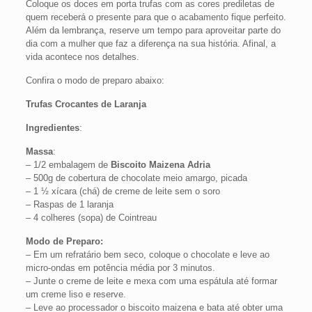
Coloque os doces em porta trufas com as cores prediletas de
quem receberá o presente para que o acabamento fique perfeito.
Além da lembrança, reserve um tempo para aproveitar parte do
dia com a mulher que faz a diferença na sua história. Afinal, a
vida acontece nos detalhes.
Confira o modo de preparo abaixo:
Trufas Crocantes de Laranja
Ingredientes
:
Massa
:
– 1/2 embalagem de
Biscoito Maizena Adria
– 500g de cobertura de chocolate meio amargo, picada
– 1 ½ xícara (chá) de creme de leite sem o soro
– Raspas de 1 laranja
– 4 colheres (sopa) de Cointreau
Modo de Preparo:
– Em um refratário bem seco, coloque o chocolate e leve ao
micro-ondas em potência média por 3 minutos.
– Junte o creme de leite e mexa com uma espátula até formar
um creme liso e reserve.
– Leve ao processador o biscoito maizena e bata até obter uma