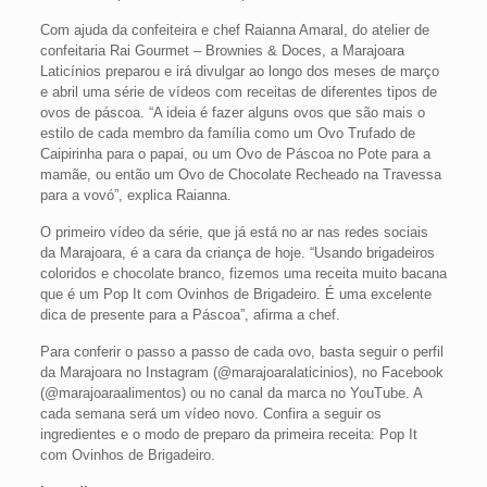
Com ajuda da confeiteira e chef Raianna Amaral, do atelier de
confeitaria Rai Gourmet – Brownies & Doces, a Marajoara
Laticínios preparou e irá divulgar ao longo dos meses de março
e abril uma série de vídeos com receitas de diferentes tipos de
ovos de páscoa. “A ideia é fazer alguns ovos que são mais o
estilo de cada membro da família como um Ovo Trufado de
Caipirinha para o papai, ou um Ovo de Páscoa no Pote para a
mamãe, ou então um Ovo de Chocolate Recheado na Travessa
para a vovó”, explica Raianna.
O primeiro vídeo da série, que já está no ar nas redes sociais
da Marajoara, é a cara da criança de hoje. “Usando brigadeiros
coloridos e chocolate branco, fizemos uma receita muito bacana
que é um Pop It com Ovinhos de Brigadeiro. É uma excelente
dica de presente para a Páscoa”, afirma a chef.
Para conferir o passo a passo de cada ovo, basta seguir o perfil
da Marajoara no Instagram (@marajoaralaticinios), no Facebook
(@marajoaraalimentos) ou no canal da marca no YouTube. A
cada semana será um vídeo novo. Confira a seguir os
ingredientes e o modo de preparo da primeira receita: Pop It
com Ovinhos de Brigadeiro.