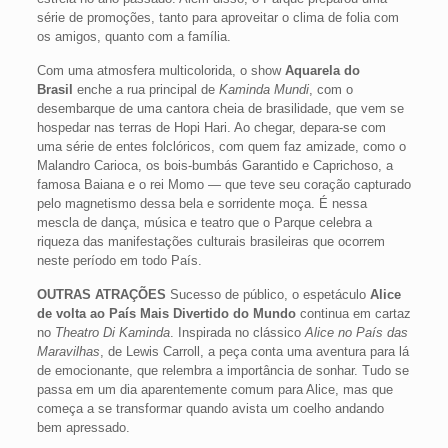
série de promoções, tanto para aproveitar o clima de folia com
os amigos, quanto com a família.
Com uma atmosfera multicolorida, o show
Aquarela do
Brasil
enche a rua principal de
Kaminda Mundi
, com o
desembarque de uma cantora cheia de brasilidade, que vem se
hospedar nas terras de Hopi Hari. Ao chegar, depara-se com
uma série de entes folclóricos, com quem faz amizade, como o
Malandro Carioca, os bois-bumbás Garantido e Caprichoso, a
famosa Baiana e o rei Momo — que teve seu coração capturado
pelo magnetismo dessa bela e sorridente moça. É nessa
mescla de dança, música e teatro que o Parque celebra a
riqueza das manifestações culturais brasileiras que ocorrem
neste período em todo País.
OUTRAS ATRAÇÕES
Sucesso de público, o espetáculo
Alice
de volta ao País Mais Divertido do Mundo
continua em cartaz
no
Theatro Di Kaminda
. Inspirada no clássico
Alice no País das
Maravilhas
, de Lewis Carroll, a peça conta uma aventura para lá
de emocionante, que relembra a importância de sonhar. Tudo se
passa em um dia aparentemente comum para Alice, mas que
começa a se transformar quando avista um coelho andando
bem apressado.