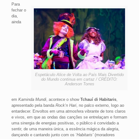
Para
fechar o
dia,
ainda
Espetáculo Alice de Volta ao País Mais Divertido
do Mundo continua em cartaz / CRÉDITO:
Anderson Torres
em
Kaminda Mundi
, acontece o show
Tchauí di Habitaris
,
apresentado pela banda
Rock‘n Hari
, no palco externo, logo ao
entardecer. Envoltos em uma atmosfera vibrante de tons claros
e vivos, em que as ondas das canções se entrelaçam e formam
uma sinergia de energias positivas, o público é convidado a
sentir, de uma maneira única, a essência mágica da alegria,
dançando e cantando junto com os ‘
Habitaris’
(moradores