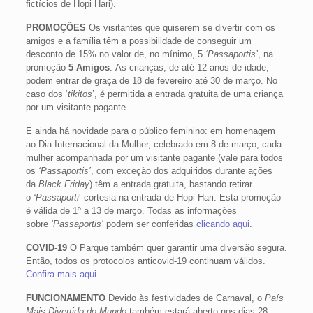
fictícios de Hopi Hari).
PROMOÇÕES
Os visitantes que quiserem se divertir com os
amigos e a família têm a possibilidade de conseguir um
desconto de 15% no valor de, no mínimo, 5
‘Passaportis’
, na
promoção
5 Amigos
. As crianças, de até 12 anos de idade,
podem entrar de graça de 18 de fevereiro até 30 de março. No
caso dos ‘
tikitos
’, é permitida a entrada gratuita de uma criança
por um visitante pagante.
E ainda há novidade para o público feminino: em homenagem
ao Dia Internacional da Mulher, celebrado em 8 de março, cada
mulher acompanhada por um visitante pagante (vale para todos
os
‘Passaportis’
, com exceção dos adquiridos durante ações
da
Black Friday
) têm a entrada gratuita, bastando retirar
o
‘Passaporti
‘ cortesia na entrada de Hopi Hari. Esta promoção
é válida de 1º a 13 de março. Todas as informações
sobre
‘Passaportis’
podem ser conferidas
clicando aqui
.
COVID-19
O Parque também quer garantir uma diversão segura.
Então, todos os protocolos anticovid-19 continuam válidos.
Confira mais aqui
.
FUNCIONAMENTO
Devido às festividades de Carnaval, o
País
Mais Divertido do Mundo
também estará aberto nos dias 28