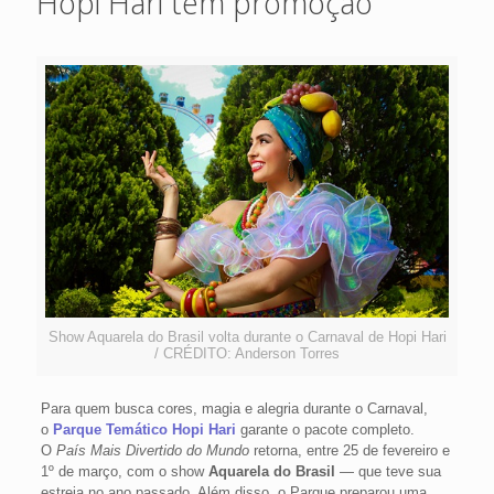
Hopi Hari tem promoção
Show Aquarela do Brasil volta durante o Carnaval de Hopi Hari
/ CRÉDITO: Anderson Torres
Para quem busca cores, magia e alegria durante o Carnaval,
o
Parque Temático Hopi Hari
garante o pacote completo.
O
País Mais Divertido do Mundo
retorna, entre 25 de fevereiro e
1º de março, com o show
Aquarela do Brasil
— que teve sua
estreia no ano passado. Além disso, o Parque preparou uma