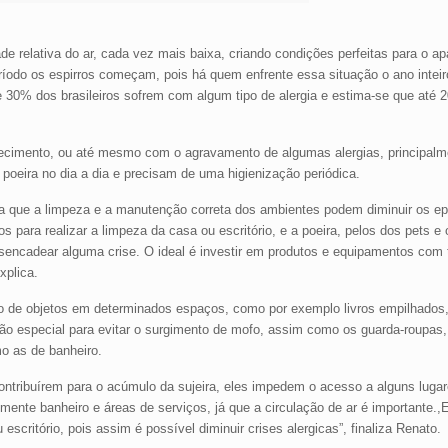
 relativa do ar, cada vez mais baixa, criando condições perfeitas para o a
íodo os espirros começam, pois há quem enfrente essa situação o ano intei
de 30% dos brasileiros sofrem com algum tipo de alergia e estima-se que até
cimento, ou até mesmo com o agravamento de algumas alergias, principalmen
poeira no dia a dia e precisam de uma higienização periódica.
a que a limpeza e a manutenção correta dos ambientes podem diminuir os epi
ara realizar a limpeza da casa ou escritório, e a poeira, pelos dos pets e
sencadear alguma crise. O ideal é investir em produtos e equipamentos com 
xplica.
lo de objetos em determinados espaços, como por exemplo livros empilhado
o especial para evitar o surgimento de mofo, assim como os guarda-roupas,
o as de banheiro.
ntribuírem para o acúmulo da sujeira, eles impedem o acesso a alguns luga
mente banheiro e áreas de serviços, já que a circulação de ar é importante.,
critório, pois assim é possível diminuir crises alergicas”, finaliza Renato.