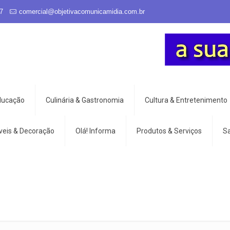
7
comercial@objetivacomunicamidia.com.br
Educação
Culinária & Gastronomia
Cultura & Entretenimento
veis & Decoração
Olá! Informa
Produtos & Serviços
S