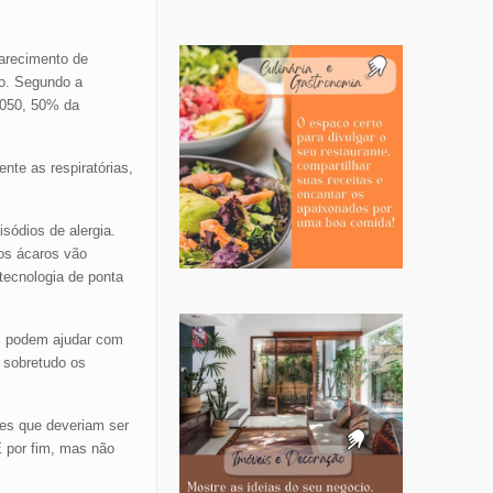
parecimento de
ro. Segundo a
 2050, 50% da
te as respiratórias,
sódios de alergia.
 os ácaros vão
tecnologia de ponta
s, podem ajudar com
 sobretudo os
res que deveriam ser
E por fim, mas não