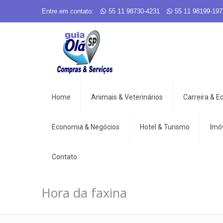
Entre em contato:
55 11 98730-4231
55 11 98199-197
Home
Animais & Veterinários
Carreira & 
Economia & Negócios
Hotel & Turismo
Imó
Contato
Hora da faxina