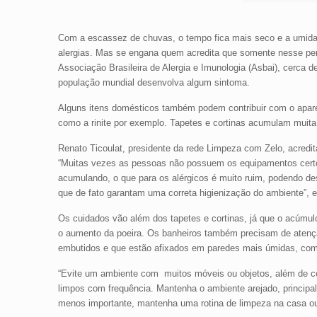
Com a escassez de chuvas, o tempo fica mais seco e a umidade
alergias. Mas se engana quem acredita que somente nesse per
Associação Brasileira de Alergia e Imunologia (Asbai), cerca 
população mundial desenvolva algum sintoma.
Alguns itens domésticos também podem contribuir com o apare
como a rinite por exemplo. Tapetes e cortinas acumulam muita 
Renato Ticoulat, presidente da rede Limpeza com Zelo, acredit
“Muitas vezes as pessoas não possuem os equipamentos certos p
acumulando, o que para os alérgicos é muito ruim, podendo de
que de fato garantam uma correta higienização do ambiente”, e
Os cuidados vão além dos tapetes e cortinas, já que o acúmu
o aumento da poeira. Os banheiros também precisam de atençã
embutidos e que estão afixados em paredes mais úmidas, com
“Evite um ambiente com muitos móveis ou objetos, além de co
limpos com frequência. Mantenha o ambiente arejado, principal
menos importante, mantenha uma rotina de limpeza na casa ou es