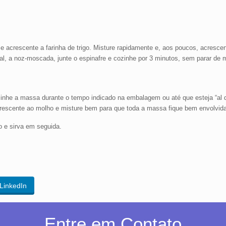
acrescente a farinha de trigo. Misture rapidamente e, aos poucos, acrescent
, a noz-moscada, junte o espinafre e cozinhe por 3 minutos, sem parar de 
inhe a massa durante o tempo indicado na embalagem ou até que esteja “al d
crescente ao molho e misture bem para que toda a massa fique bem envolvida
 e sirva em seguida.
LinkedIn
Entre em Contato