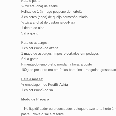
Para o pesto:
½ xícara (chá) de azeite
Folhas de 1 ½ maço pequeno de hortelã
3 colheres (sopa) de queijo parmesão ralado
¼ xícara (chá) de castanha-do-Pará
1 dente de alho
Sal a gosto
Para os aspargos:
1 colher (sopa) de azeite
1 maço de aspargos limpos e cortados em pedaços
Sal a gosto
Pimenta-do-reino preta, moída na hora, a gosto
100g de presunto cru em fatias bem finas, rasgadas grosseira
Para a massa:
½ embalagem de
Fusilli Adria
1 colher (sopa) de sal
Modo de Preparo
– No liquidificador ou processador, coloque o azeite, a hortel
pasta. Prove o sal e reserve.