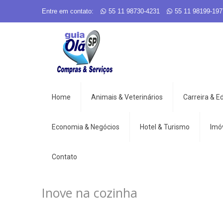
Entre em contato:
55 11 98730-4231
55 11 98199-197
Home
Animais & Veterinários
Carreira & 
Economia & Negócios
Hotel & Turismo
Imó
Contato
Inove na cozinha