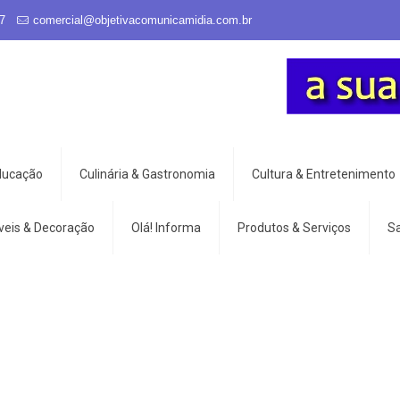
7
comercial@objetivacomunicamidia.com.br
Educação
Culinária & Gastronomia
Cultura & Entretenimento
veis & Decoração
Olá! Informa
Produtos & Serviços
S