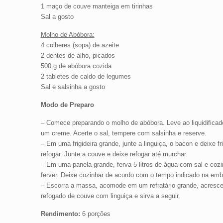
1 maço de couve manteiga em tirinhas
Sal a gosto
Molho de Abóbora:
4 colheres (sopa) de azeite
2 dentes de alho, picados
500 g de abóbora cozida
2 tabletes de caldo de legumes
Sal e salsinha a gosto
Modo de Preparo
– Comece preparando o molho de abóbora. Leve ao liquidificado
um creme. Acerte o sal, tempere com salsinha e reserve.
– Em uma frigideira grande, junte a linguiça, o bacon e deixe fr
refogar. Junte a couve e deixe refogar até murchar.
– Em uma panela grande, ferva 5 litros de água com sal e co
ferver. Deixe cozinhar de acordo com o tempo indicado na emba
– Escorra a massa, acomode em um refratário grande, acresce
refogado de couve com linguiça e sirva a seguir.
Rendimento:
6 porções