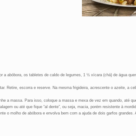
r a abóbora, os tabletes de caldo de legumes, 1 ½ xícara (chá) de água quen
itar. Retire, escorra e reserve. Na mesma frigideira, acrescente o azeite, a ce
zinhe a massa. Para isso, coloque a massa e mexa de vez em quando, até que
lagem ou até que fique “al dente”, ou seja, macia, porém resistente à mordid
nte o molho de abóbora e envolva bem com a ajuda de dois garfos grandes.