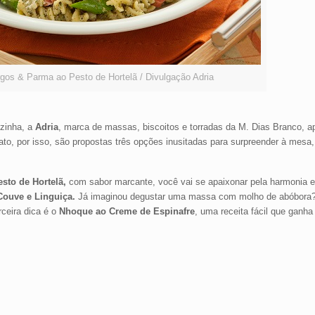
rgos & Parma ao Pesto de Hortelã / Divulgação Adria
ozinha, a
Adria
, marca de massas, biscoitos e torradas da M. Dias Branco, a
ato, por isso, são propostas três opções inusitadas para surpreender à mes
sto de Hortelã,
com sabor marcante, você vai se apaixonar pela harmonia 
Couve e Linguiça.
Já imaginou degustar uma massa com molho de abóbora? 
rceira dica é o
Nhoque ao Creme de Espinafre
, uma receita fácil que ganha