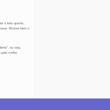
e o leite quente,
mexer. Misture bem o
ente”, ou seja,
 pelo molho.