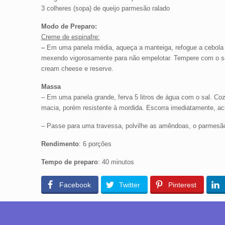
3 colheres (sopa) de queijo parmesão ralado
Modo de Preparo:
Creme de espinafre:
–
Em uma panela média, aqueça a manteiga, refogue a cebola e 
mexendo vigorosamente para não empelotar. Tempere com o sal
cream cheese e reserve.
Massa
– Em uma panela grande, ferva 5 litros de água com o sal. Coz
macia, porém resistente à mordida. Escorra imediatamente, a
– Passe para uma travessa, polvilhe as amêndoas, o parmesão
Rendimento
: 6 porções
Tempo de preparo
: 40 minutos
Facebook
Twitter
Pinterest