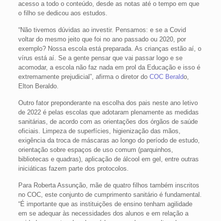
acesso a todo o conteúdo, desde as notas até o tempo em que
o filho se dedicou aos estudos.
“Não tivemos dúvidas ao investir. Pensamos: e se a Covid
voltar do mesmo jeito que foi no ano passado ou 2020, por
exemplo? Nossa escola está preparada. As crianças estão aí, o
vírus está aí. Se a gente pensar que vai passar logo e se
acomodar, a escola não faz nada em prol da Educação e isso é
extremamente prejudicial”, afirma o diretor do
COC Berald
o,
Elton Beraldo.
Outro fator preponderante na escolha dos pais neste ano letivo
de 2022 é pelas escolas que adotaram plenamente as medidas
sanitárias, de acordo com as orientações dos órgãos de saúde
oficiais. Limpeza de superfícies, higienização das mãos,
exigência da troca de máscaras ao longo do período de estudo,
orientação sobre espaços de uso comum (parquinhos,
bibliotecas e quadras), aplicação de álcool em gel, entre outras
iniciáticas fazem parte dos protocolos.
Para Roberta Assunção, mãe de quatro filhos também inscritos
no COC, este conjunto de cumprimento sanitário é fundamental.
“É importante que as instituições de ensino tenham agilidade
em se adequar às necessidades dos alunos e em relação a