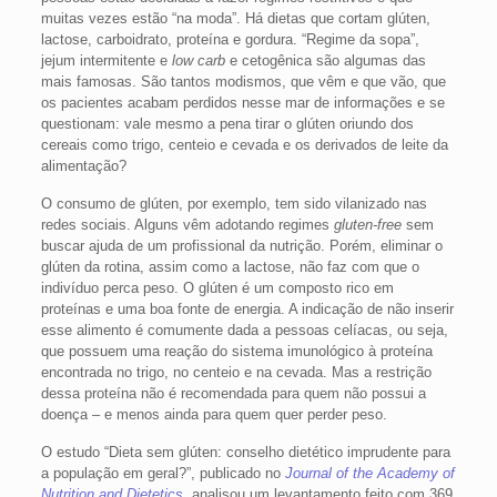
muitas vezes estão “na moda”. Há dietas que cortam glúten,
lactose, carboidrato, proteína e gordura. “Regime da sopa”,
jejum intermitente e
low carb
e cetogênica são algumas das
mais famosas. São tantos modismos, que vêm e que vão, que
os pacientes acabam perdidos nesse mar de informações e se
questionam: vale mesmo a pena tirar o glúten oriundo dos
cereais como trigo, centeio e cevada e os derivados de leite da
alimentação?
O consumo de glúten, por exemplo, tem sido vilanizado nas
redes sociais. Alguns vêm adotando regimes
gluten-free
sem
buscar ajuda de um profissional da nutrição. Porém, eliminar o
glúten da rotina, assim como a lactose, não faz com que o
indivíduo perca peso. O glúten é um composto rico em
proteínas e uma boa fonte de energia. A indicação de não inserir
esse alimento é comumente dada a pessoas celíacas, ou seja,
que possuem uma reação do sistema imunológico à proteína
encontrada no trigo, no centeio e na cevada. Mas a restrição
dessa proteína não é recomendada para quem não possui a
doença – e menos ainda para quem quer perder peso.
O estudo “Dieta sem glúten: conselho dietético imprudente para
a população em geral?”, publicado no
Journal of the Academy of
Nutrition and Dietetics
, analisou um levantamento feito com 369