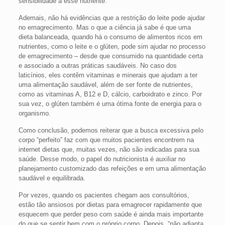
sensibilidade a esse nutriente.
Ademais, não há evidências que a restrição do leite pode ajudar
no emagrecimento. Mas o que a ciência já sabe é que uma
dieta balanceada, quando há o consumo de alimentos ricos em
nutrientes, como o leite e o glúten, pode sim ajudar no processo
de emagrecimento – desde que consumido na quantidade certa
e associado a outras práticas saudáveis. No caso dos
laticínios, eles contêm vitaminas e minerais que ajudam a ter
uma alimentação saudável, além de ser fonte de nutrientes,
como as vitaminas A, B12 e D, cálcio, carboidrato e zinco. Por
sua vez, o glúten também é uma ótima fonte de energia para o
organismo.
Como conclusão, podemos reiterar que a busca excessiva pelo
corpo “perfeito” faz com que muitos pacientes encontrem na
internet dietas que, muitas vezes, não são indicadas para sua
saúde. Desse modo, o papel do nutricionista é auxiliar no
planejamento customizado das refeições e em uma alimentação
saudável e equilibrada.
Por vezes, quando os pacientes chegam aos consultórios,
estão tão ansiosos por dietas para emagrecer rapidamente que
esquecem que perder peso com saúde é ainda mais importante
do que se sentir bem com o próprio corpo. Depois, “não adianta