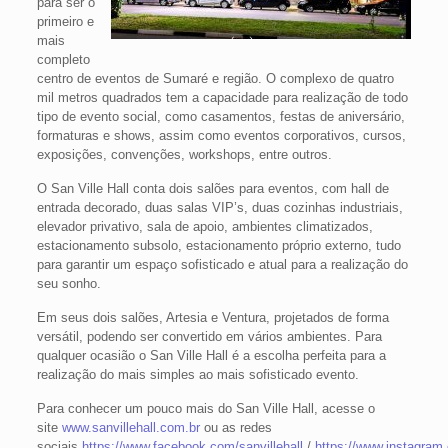
para ser o
primeiro e
mais
completo
centro de eventos de Sumaré e região. O complexo de quatro
mil metros quadrados tem a capacidade para realização de todo
tipo de evento social, como casamentos, festas de aniversário,
formaturas e shows, assim como eventos corporativos, cursos,
exposições, convenções, workshops, entre outros.
O San Ville Hall conta dois salões para eventos, com hall de
entrada decorado, duas salas VIP’s, duas cozinhas industriais,
elevador privativo, sala de apoio, ambientes climatizados,
estacionamento subsolo, estacionamento próprio externo, tudo
para garantir um espaço sofisticado e atual para a realização do
seu sonho.
Em seus dois salões, Artesia e Ventura, projetados de forma
versátil, podendo ser convertido em vários ambientes. Para
qualquer ocasião o San Ville Hall é a escolha perfeita para a
realização do mais simples ao mais sofisticado evento.
Para conhecer um pouco mais do San Ville Hall, acesse o
site
www.sanvillehall.com.br
ou as redes
sociais
https://www.facebook.com/sanvillehall
/
https://www.instagram.