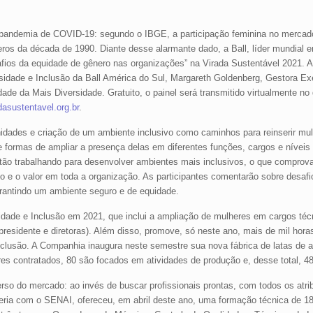
 pandemia de COVID-19: segundo o IBGE, a participação feminina no mercado
ros da década de 1990. Diante desse alarmante dado, a Ball, líder mundial
safios da equidade de gênero nas organizações” na Virada Sustentável 2021. 
sidade e Inclusão da Ball América do Sul, Margareth Goldenberg, Gestora Ex
ade da Mais Diversidade. Gratuito, o painel será transmitido virtualmente no
asustentavel.org.br
.
dades e criação de um ambiente inclusivo como caminhos para reinserir mulh
 formas de ampliar a presença delas em diferentes funções, cargos e níveis 
stão trabalhando para desenvolver ambientes mais inclusivos, o que compro
o e o valor em toda a organização. As participantes comentarão sobre desafi
rantindo um ambiente seguro e de equidade.
idade e Inclusão em 2021, que inclui a ampliação de mulheres em cargos té
presidente e diretoras). Além disso, promove, só neste ano, mais de mil hor
nclusão. A Companhia inaugura neste semestre sua nova fábrica de latas de a
es contratados, 80 são focados em atividades de produção e, desse total, 
verso do mercado: ao invés de buscar profissionais prontas, com todos os atri
eria com o SENAI, ofereceu, em abril deste ano, uma formação técnica de 180