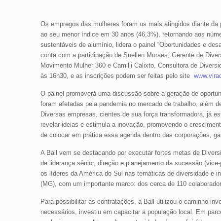
Os empregos das mulheres foram os mais atingidos diante da
ao seu menor índice em 30 anos (46,3%), retornando aos núme
sustentáveis de alumínio, lidera o painel “Oportunidades e de
conta com a participação de Suellen Moraes, Gerente de Diver
Movimento Mulher 360 e Camilli Calixto, Consultora de Diversid
às 16h30, e as inscrições podem ser feitas pelo site
www.virad
O painel promoverá uma discussão sobre a geração de oportuni
foram afetadas pela pandemia no mercado de trabalho, além de
Diversas empresas, cientes de sua força transformadora, já e
revelar ideias e estimula a inovação, promovendo o cresciment
de colocar em prática essa agenda dentro das corporações, ga
A Ball vem se destacando por executar fortes metas de Divers
de liderança sênior, direção e planejamento da sucessão (vice-
os líderes da América do Sul nas temáticas de diversidade e i
(MG), com um importante marco: dos cerca de 110 colaborador
Para possibilitar as contratações, a Ball utilizou o caminho in
necessários, investiu em capacitar a população local. Em parc