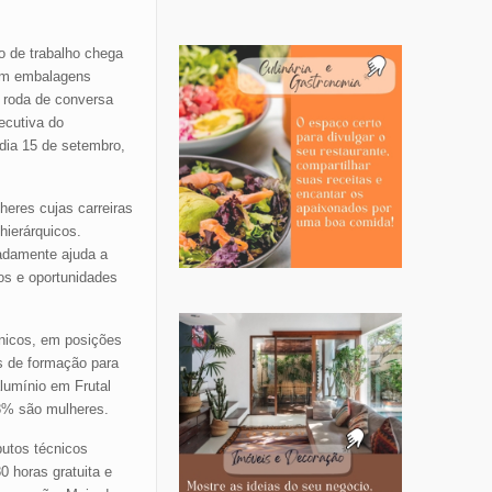
 de trabalho chega
 em embalagens
A roda de conversa
ecutiva do
 dia 15 de setembro,
eres cujas carreiras
hierárquicos.
vadamente ajuda a
os e oportunidades
cnicos, em posições
as de formação para
lumínio em Frutal
48% são mulheres.
butos técnicos
 horas gratuita e