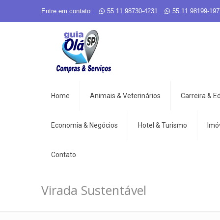
Entre em contato:
55 11 98730-4231
55 11 98199-197
Home
Animais & Veterinários
Carreira & 
Economia & Negócios
Hotel & Turismo
Imó
Contato
Virada Sustentável