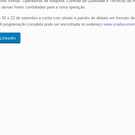
 três turmas: Operadoras de Máquina, Controle de Qualidade e Técnicas de 
2 alunas foram contratadas para a nova operação.
as 02 e 22 de setembro e conta com shows e painéis de debate em formato de 
o. A programação completa pode ser encontrada no endereço
www.viradasustent
LinkedIn