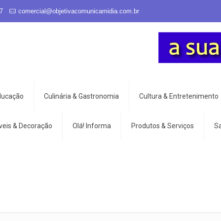
7
comercial@objetivacomunicamidia.com.br
Educação
Culinária & Gastronomia
Cultura & Entretenimento
veis & Decoração
Olá! Informa
Produtos & Serviços
S