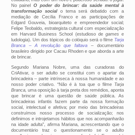
No painel
O poder do brincar: da saúde mental à
transformação social
o tema será debatido com a
mediação de Cecília Franco e as participações de
Edgard Gouveia, bioarquiteto e empreendedor social;
Felipe Teobaldo, estrategista cultural com especialização
em Harvard Business School (estudioso de
games
e
ludologia). Um dos tópicos do colóquio será o filme
Tarja
Branca – A revolução que faltava
– documentário
brasileiro dirigido por Cacau Rhoden e que aborda a arte
de brincar.
Segundo Mariana Nobre, uma das curadoras do
CriAtivar, o ser adulto se constitui com o apartar da
brincadeira – parte intrínseca à nossa humanidade e ao
nosso poder criativo. “Não é à toa que o filme
Tarja
Branca,
uma oposição à tarja preta dos remédios, aponta
que brincar é uma questão de saúde pública. As
brincadeiras infantis fazem parte da nossa formação
social, intelectual e afetiva; por meio das brincadeiras
construímos nosso processo de socialização; nos
definimos e introjetamos hábitos que nos acompanharão
na idade adulta”, afirma Mariana, acrescentando que o
documentário traz o questionamento se o adulto