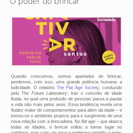
O poder do brincar
Quando crescemos, somos apartados do brincar;
perdemos, com isso, uma grande potência humana: a
ludicidade. O relatório
The Flat Age Society
, conduzido
pelo
The Future Laboratory
, traz o conceito de idade
fluida, no qual uma profusão de pessoas passa a pautar
a vida não mais pelos anos. Essa tendência revela uma
fluidez maior de comportamentos para além da idade – e
tornou-se o ambiente propício para o surgimento de uma
nova relação com a brincadeira. No
flat age
– que abarca
todas as idades, o brincar voltou a tomar lugar no
cotidiano, mas com um novo e poderoso sentido: o jogar.