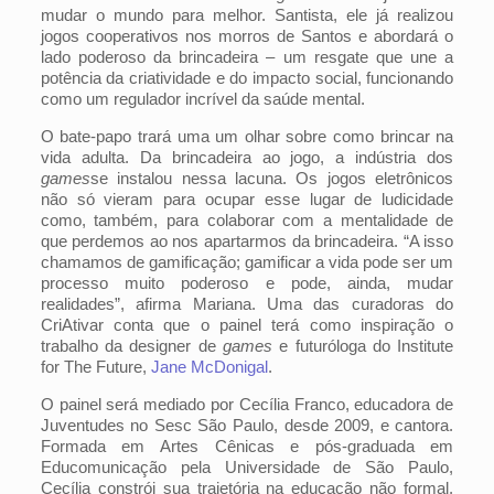
mudar o mundo para melhor. Santista, ele já realizou
jogos cooperativos nos morros de Santos e abordará o
lado poderoso da brincadeira – um resgate que une a
potência da criatividade e do impacto social, funcionando
como um regulador incrível da saúde mental.
O bate-papo trará uma um olhar sobre como brincar na
vida adulta. Da brincadeira ao jogo, a indústria dos
games
se instalou nessa lacuna. Os jogos eletrônicos
não só vieram para ocupar esse lugar de ludicidade
como, também, para colaborar com a mentalidade de
que perdemos ao nos apartarmos da brincadeira. “A isso
chamamos de gamificação; gamificar a vida pode ser um
processo muito poderoso e pode, ainda, mudar
realidades”, afirma Mariana. Uma das curadoras do
CriAtivar conta que o painel terá como inspiração o
trabalho da designer de
games
e futuróloga do Institute
for The Future,
Jane McDonigal
.
O painel será mediado por Cecília Franco, educadora de
Juventudes no Sesc São Paulo, desde 2009, e cantora.
Formada em Artes Cênicas e pós-graduada em
Educomunicação pela Universidade de São Paulo,
Cecília constrói sua trajetória na educação não formal,