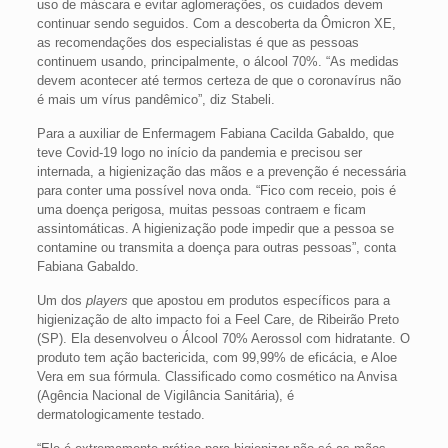
uso de máscara e evitar aglomerações, os cuidados devem
continuar sendo seguidos. Com a descoberta da Ômicron XE,
as recomendações dos especialistas é que as pessoas
continuem usando, principalmente, o álcool 70%. “As medidas
devem acontecer até termos certeza de que o coronavírus não
é mais um vírus pandêmico”, diz Stabeli.
Para a auxiliar de Enfermagem Fabiana Cacilda Gabaldo, que
teve Covid-19 logo no início da pandemia e precisou ser
internada, a higienização das mãos e a prevenção é necessária
para conter uma possível nova onda. “Fico com receio, pois é
uma doença perigosa, muitas pessoas contraem e ficam
assintomáticas. A higienização pode impedir que a pessoa se
contamine ou transmita a doença para outras pessoas”, conta
Fabiana Gabaldo.
Um dos
players
que apostou em produtos específicos para a
higienização de alto impacto foi a Feel Care, de Ribeirão Preto
(SP). Ela desenvolveu o Álcool 70% Aerossol com hidratante. O
produto tem ação bactericida, com 99,99% de eficácia, e Aloe
Vera em sua fórmula. Classificado como cosmético na Anvisa
(Agência Nacional de Vigilância Sanitária), é
dermatologicamente testado.