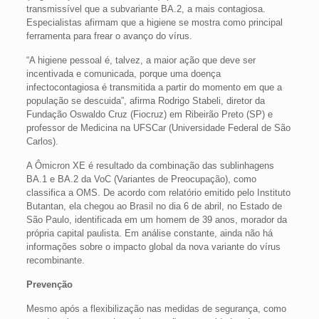
transmissível que a subvariante BA.2, a mais contagiosa.
Especialistas afirmam que a higiene se mostra como principal
ferramenta para frear o avanço do vírus.
“A higiene pessoal é, talvez, a maior ação que deve ser
incentivada e comunicada, porque uma doença
infectocontagiosa é transmitida a partir do momento em que a
população se descuida”, afirma Rodrigo Stabeli, diretor da
Fundação Oswaldo Cruz (Fiocruz) em Ribeirão Preto (SP) e
professor de Medicina na UFSCar (Universidade Federal de São
Carlos).
A Ômicron XE é resultado da combinação das sublinhagens
BA.1 e BA.2 da VoC (Variantes de Preocupação), como
classifica a OMS. De acordo com relatório emitido pelo Instituto
Butantan, ela chegou ao Brasil no dia 6 de abril, no Estado de
São Paulo, identificada em um homem de 39 anos, morador da
própria capital paulista. Em análise constante, ainda não há
informações sobre o impacto global da nova variante do vírus
recombinante.
Prevenção
Mesmo após a flexibilização nas medidas de segurança, como