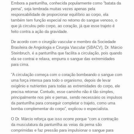
Embora a panturrilha, conhecida popularmente como “batata da
perna”, seja lembrada muitas vezes apenas pela
responsabilidade de proporcionar equilíbrio ao corpo, ela
também tem função especial no retorno do sangue venoso, o
que já circulou pelo corpo, ao coração, já que esse trajeto é
feito contra a ação da gravidade.
De acordo com o cirurgião vascular e membro da Sociedade
Brasileira de Angiologia e Cirurgia Vascular (SBACV), Dr. Márcio
Steinbruch, é a panturrilha que facilita a circulação, pois quando
ela se contrai e relaxa, empurra o sangue das extremidades
para cima.
“A circulação começa com o coração bombeando o sangue com
uma força intensa para todo o organismo, depois de levar
oxigênio e nutrientes para todas as extremidades do corpo, ele
precisa retornar. Contudo, esse caminho não é tão simples,
principalmente nos pés e pernas, sendo necessário os impulsos
da panturrilha para conseguir completar o trajeto, como uma
bomba complementar do corpo”, explicou o especialista.
O Dr. Márcio reforça que isso ocorre porque “com a contração
da musculatura da panturrilha as veias da perna são
comprimidas e faz pressão para impulsionar o sangue para