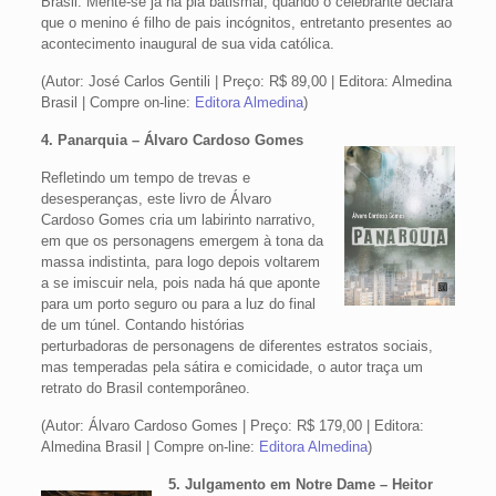
Brasil. Mente-se já na pia batismal, quando o celebrante declara
que o menino é filho de pais incógnitos, entretanto presentes ao
acontecimento inaugural de sua vida católica.
(Autor: José Carlos Gentili | Preço: R$ 89,00 | Editora: Almedina
Brasil | Compre on-line:
Editora Almedina
)
4. Panarquia – Álvaro Cardoso Gomes
Refletindo um tempo de trevas e
desesperanças, este livro de Álvaro
Cardoso Gomes cria um labirinto narrativo,
em que os personagens emergem à tona da
massa indistinta, para logo depois voltarem
a se imiscuir nela, pois nada há que aponte
para um porto seguro ou para a luz do final
de um túnel. Contando histórias
perturbadoras de personagens de diferentes estratos sociais,
mas temperadas pela sátira e comicidade, o autor traça um
retrato do Brasil contemporâneo.
(Autor: Álvaro Cardoso Gomes | Preço: R$ 179,00 | Editora:
Almedina Brasil | Compre on-line:
Editora Almedina
)
5. Julgamento em Notre Dame – Heitor