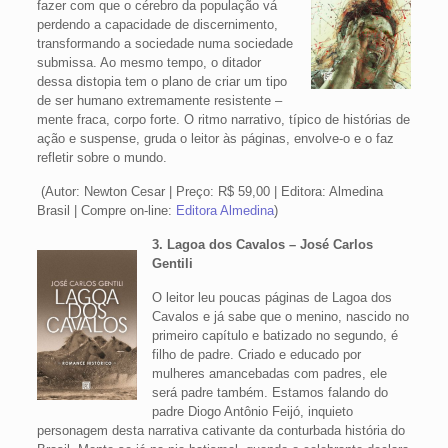
fazer com que o cérebro da população vá
perdendo a capacidade de discernimento,
transformando a sociedade numa sociedade
submissa. Ao mesmo tempo, o ditador
dessa distopia tem o plano de criar um tipo
de ser humano extremamente resistente –
mente fraca, corpo forte. O ritmo narrativo, típico de histórias de
ação e suspense, gruda o leitor às páginas, envolve-o e o faz
refletir sobre o mundo.
(Autor: Newton Cesar | Preço: R$ 59,00 | Editora: Almedina
Brasil | Compre on-line:
Editora Almedina
)
3. Lagoa dos Cavalos – José Carlos
Gentili
O leitor leu poucas páginas de Lagoa dos
Cavalos e já sabe que o menino, nascido no
primeiro capítulo e batizado no segundo, é
filho de padre. Criado e educado por
mulheres amancebadas com padres, ele
será padre também. Estamos falando do
padre Diogo Antônio Feijó, inquieto
personagem desta narrativa cativante da conturbada história do