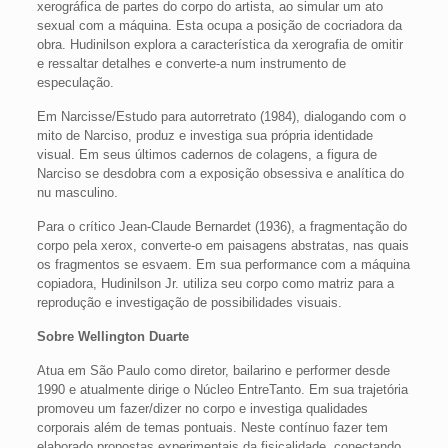
xerográfica de partes do corpo do artista, ao simular um ato
sexual com a máquina. Esta ocupa a posição de cocriadora da
obra. Hudinilson explora a característica da xerografia de omitir
e ressaltar detalhes e converte-a num instrumento de
especulação.
Em Narcisse/Estudo para autorretrato (1984), dialogando com o
mito de Narciso, produz e investiga sua própria identidade
visual. Em seus últimos cadernos de colagens, a figura de
Narciso se desdobra com a exposição obsessiva e analítica do
nu masculino.
Para o crítico Jean-Claude Bernardet (1936), a fragmentação do
corpo pela xerox, converte-o em paisagens abstratas, nas quais
os fragmentos se esvaem. Em sua performance com a máquina
copiadora, Hudinilson Jr. utiliza seu corpo como matriz para a
reprodução e investigação de possibilidades visuais.
Sobre Wellington Duarte
Atua em São Paulo como diretor, bailarino e performer desde
1990 e atualmente dirige o Núcleo EntreTanto. Em sua trajetória
promoveu um fazer/dizer no corpo e investiga qualidades
corporais além de temas pontuais. Neste contínuo fazer tem
elaborado propostas experimentais da fisicalidade, conectando