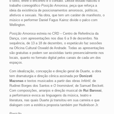
o sexo, entre o encontro e o contato. Desse estudo nasceu o
trabalho coreográfico
Posição Amorosa
, peça que reforça a
ideia da existência de posicionamentos amorosos, políticos,
afetivos e sexuais. Na obra, que tem um caráter de manifesto, o
músico e performer Daniel Fagus Kairoz divide o palco com
Wellington.
Posição Amorosa
estreia no CRD – Centro de Referência da
Dança, com apresentações nos dias 6 a 9 de dezembro. Na
sequência, de 13 a 18 de dezembro, o espetáculo faz sessões
na Oficina Cultural Oswald de Andrade. Todas as apresentações
são gratuitas e podem ser assistidas tanto presencialmente nos
locais, quanto no formato digital pelos canais de cada um dos
espaços.
Com idealização, concepção e direção geral de Duarte, a obra
tem dramaturgia e direção cênica assinada por
Donizeti
Mazonas
e textos musicados a partir das obras
Infértil
, de
Rudinei Borges dos Santos e
O Inominável
, de Samuel Beckett.
Com composições, arranjos e direção musical de
Rui Barossi
,
a performance evoca as linguagens da música, teatro e
literatura, nas quais Duarte já transitou em sua carreira e que
dialogam com a estética proposta também por Hudinilson Jr.
Posição