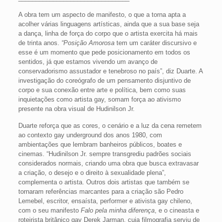
A obra tem um aspecto de manifesto, o que a torna apta a
acolher várias linguagens artísticas, ainda que a sua base seja
a dança, linha de força do corpo que o artista exercita há mais
de trinta anos.
“Posição Amorosa
tem um caráter discursivo e
esse é um momento que pede posicionamento em todos os
sentidos, já que estamos vivendo um avanço de
conservadorismo assustador e tenebroso no país”, diz Duarte. A
investigação do coreógrafo de um pensamento disjuntivo de
corpo e sua conexão entre arte e política, bem como suas
inquietações como artista gay, somam força ao ativismo
presente na obra visual de Hudinilson Jr.
Duarte reforça que as cores, o cenário e a luz da cena remetem
ao contexto gay underground dos anos 1980, com
ambientações que lembram banheiros públicos, boates e
cinemas. “Hudinilson Jr. sempre transgrediu padrões sociais
considerados normais, criando uma obra que busca extravasar
a criação, o desejo e o direito à sexualidade plena”,
complementa o artista. Outros dois artistas que também se
tornaram referências marcantes para a criação são Pedro
Lemebel, escritor, ensaísta, performer e ativista gay chileno,
com o seu manifesto
Falo pela minha diferença
, e o cineasta e
roteirista britânico gay Derek Jarman, cuja filmografia serviu de