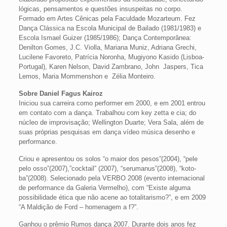
lógicas, pensamentos e questões insuspeitas no corpo.
Formado em Artes Cênicas pela Faculdade Mozarteum. Fez
Dança Clássica na Escola Municipal de Bailado (1981/1983) e
Escola Ismael Guizer (1985/1986); Dança Contemporânea:
Denilton Gomes, J.C. Violla, Mariana Muniz, Adriana Grechi,
Lucilene Favoreto, Patrícia Noronha, Mugiyono Kasido (Lisboa-
Portugal), Karen Nelson, David Zambrano, John Jaspers, Tica
Lemos, Maria Mommenshon e Zélia Monteiro.
Sobre Daniel Fagus Kairoz
Iniciou sua carreira como performer em 2000, e em 2001 entrou
em contato com a dança. Trabalhou com key zetta e cia; do
núcleo de improvisação; Wellington Duarte; Vera Sala, além de
suas próprias pesquisas em dança vídeo música desenho e
performance.
Criou e apresentou os solos “o maior dos pesos”(2004), “pele
pelo osso”(2007),”cocktail” (2007), “serumanus”(2008), “koto-
ba”(2008). Selecionado pela VERBO 2008 (evento internacional
de performance da Galeria Vermelho), com “Existe alguma
possibilidade ética que não acene ao totalitarismo?”, e em 2009
“A Maldição de Ford – homenagem a f?”.
Ganhou o prêmio Rumos dança 2007. Durante dois anos fez